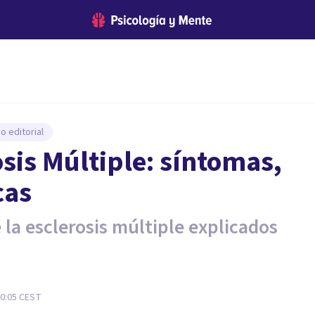
o editorial
osis Múltiple: síntomas,
cas
 la esclerosis múltiple explicados
0:05
CEST