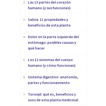
Las 13 partes del corazón
2
.
humano (y sus funciones)
Salvia: 11 propiedades y
3
.
beneficios de esta planta
Dolor en la parte izquierda del
4
.
estómago: posibles causas y
qué hacer
Los 12 sistemas del cuerpo
5
.
humano (y cómo funcionan)
Sistema digestivo: anatomía,
6
.
partes y funcionamiento
Toronjil: qué es, beneficios y
7
.
usos de esta planta medicinal