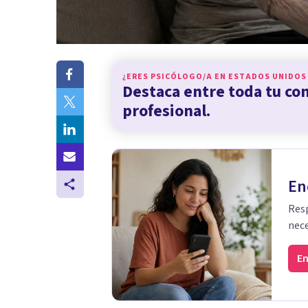
¿ERES PSICÓLOGO/A EN
ESTADOS UNIDOS
Destaca entre toda tu c
profesional.
En
Resp
nece
En