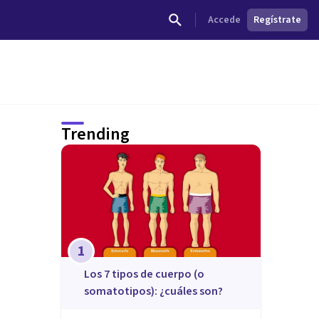
Accede
Regístrate
Trending
1
​Los 7 tipos de cuerpo (o
somatotipos): ¿cuáles son?