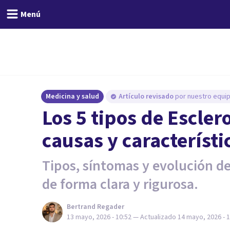
Menú
Medicina y salud
Artículo revisado
por nuestro equip
Los 5 tipos de Escler
causas y característi
Tipos, síntomas y evolución de
de forma clara y rigurosa.
Bertrand Regader
13 mayo, 2026 - 10:52
— Actualizado
14 mayo, 2026 - 1