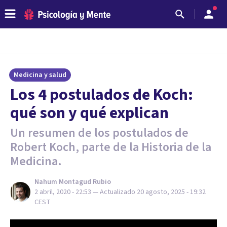
Medicina y salud
Los 4 postulados de Koch:
qué son y qué explican
Un resumen de los postulados de
Robert Koch, parte de la Historia de la
Medicina.
Nahum Montagud Rubio
2 abril, 2020 - 22:53
— Actualizado
20 agosto, 2025 - 19:32
CEST