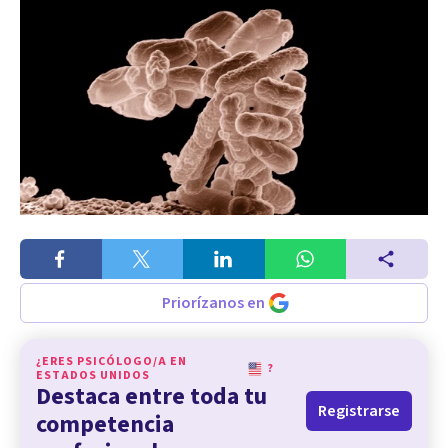
Priorízanos en
¿ERES PSICÓLOGO/A EN
?
ESTADOS UNIDOS
Destaca entre toda tu
Registrarse
competencia