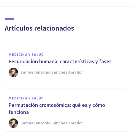
MEDICINA Y SALUD
Peroxisomas: qué son,
características y funciones
Artículos relacionados
Samuel Antonio Sánchez Amador
MEDICINA Y SALUD
Fecundación humana: características y fases
Samuel Antonio Sánchez Amador
MEDICINA Y SALUD
Órganos vestigiales del cuerpo
MEDICINA Y SALUD
humano: qué son, y 10
Permutación cromosómica: qué es y cómo
ejemplos
funciona
Samuel Antonio Sánchez Amador
Nahum Montagud Rubio