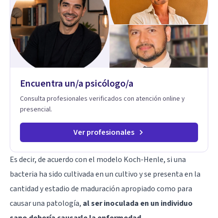
perspectivas interculturales, ecopsicología y el trabajo
simbólico con el inconsciente, entendiendo que cada
proceso terapéutico es único y requiere una mirada
personalizada.
Encuentra un/a psicólogo/a
Consulta profesionales verificados con atención online y
presencial.
Ver profesionales
Es decir, de acuerdo con el modelo Koch-Henle, si una
bacteria ha sido cultivada en un cultivo y se presenta en la
cantidad y estadio de maduración apropiado como para
causar una patología,
al ser inoculada en un individuo
sano debería causarle la enfermedad
.