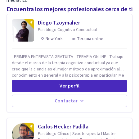
mediático.
Encuentra los mejores profesionales cerca de ti
Diego Tzoymaher
Psicólogo Cognitivo Conductual
New York
Terapia online
- PRIMERA ENTREVISTA GRATUITA - TERAPIA ONLINE - Trabajo
desde el marco de la terapia cognitivo conductual ya que
creo que la ciencia es el mejor método de aproximación al
conocimiento en general y a la psicoterapia en particular. Me
interesan los procesos de cambio conductual por los que una
Ver perfil
persona pueda alcanzar sus objetivos, transitando,
aceptando y modificando sus patrones cognitivos y
emocionales. Abordo patologías específicas como trastornos
Contactar
de ansiedad y del ánimo, y también crisis vitales y procesos
de crecimiento personal.
Carlos Hecker Padilla
Psicólogo Clínico | Sexoterapeuta I Master