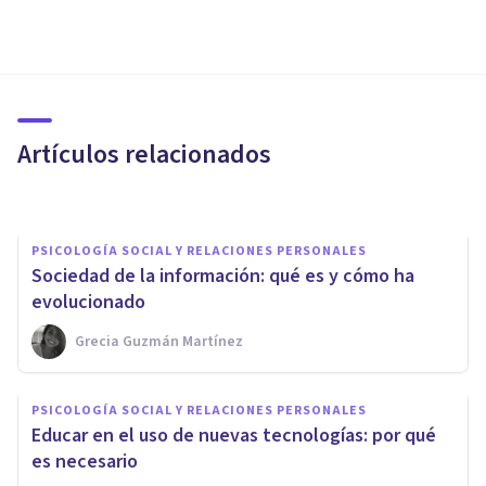
PSICOLOGÍA SOCIAL Y RELACIONES PERSONALES
La violencia doméstica y el
consumo de drogas crece
debido a las nuevas
Artículos relacionados
tecnologías
Bertrand Regader
PSICOLOGÍA SOCIAL Y RELACIONES PERSONALES
Sociedad de la información: qué es y cómo ha
evolucionado
Grecia Guzmán Martínez
PSICOLOGÍA SOCIAL Y RELACIONES PERSONALES
El papel de las TIC en nuestra
PSICOLOGÍA SOCIAL Y RELACIONES PERSONALES
sociedad actual: ¿cómo usarlas
Educar en el uso de nuevas tecnologías: por qué
bien?
es necesario