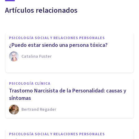
que la delatan
Artículos relacionados
Oscar Castillero Mimenza
PSICOLOGÍA SOCIAL Y RELACIONES PERSONALES
¿Puedo estar siendo una persona tóxica?
Catalina Fuster
PSICOLOGÍA SOCIAL Y RELACIONES PERSONALES
El estrés como respuesta al no
PSICOLOGÍA CLÍNICA
estar disponible
Trastorno Narcisista de la Personalidad: causas y
emocionalmente
síntomas
Bertrand Regader
Merche Moriana
PSICOLOGÍA SOCIAL Y RELACIONES PERSONALES