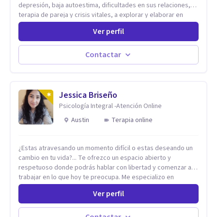
depresión, baja autoestima, dificultades en sus relaciones,
terapia de pareja y crisis vitales, a explorar y elaborar en
profundidad los conflictos internos que generan malestar en
Ver perfil
su presente. A través del proceso psicoanalítico de
autoconocimiento y análisis, es posible acceder a las
historias personales, elaborar las experiencias del pasado y
Contactar
resignificarlas, liberando su influencia para construir un futuro
con mayor libertad y autenticidad. La terapia psicoanalítica
crea un espacio de verbalización libre y sin filtros. A través de
esta conversación abierta y del trabajo analítico conjunto, se
Jessica Briseño
exploran las vivencias que aún condicionan el presente, se les
Psicología Integral -Atención Online
otorga un nuevo sentido y se transforma su impacto
Austin
Terapia online
emocional. De esta forma, los pacientes logran mayor
claridad sobre sí mismos, reducen significativamente su
sufrimiento y alcanzan cambios profundos y duraderos en su
¿Estas atravesando un momento difícil o estas deseando un
vida y relaciones personales.
cambio en tu vida?... Te ofrezco un espacio abierto y
respetuoso donde podrás hablar con libertad y comenzar a
trabajar en lo que hoy te preocupa. Me especializo en
Trastornos de Ansiedad y a lo largo de mi experiencia
Ver perfil
profesional he acompañado a muchas Familias y Parejas con
distintas problemáticas como el manejo del estrés,
Autoestima, Gestión de la Ira, Depresión, Retos en la Crianza,
Contactar