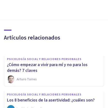
PSICOLOGÍA SOCIAL Y RELACIONES PERSONALES
Asertividad: 5 hábitos básicos
para mejorar la comunicación
Artículos relacionados
Beatriz Anguís Sánchez
PSICOLOGÍA SOCIAL Y RELACIONES PERSONALES
¿Cómo empezar a vivir para mí y no para los
demás? 7 claves
Arturo Torres
COACHING Y LIDERAZGO
Claves para mejorar tus
PSICOLOGÍA SOCIAL Y RELACIONES PERSONALES
relaciones personales
Los 8 beneficios de la asertividad: ¿cuáles son?
trabajando en ti