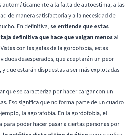
s automáticamente a la falta de
autoestima
, a las
dad de manera satisfactoria y a la necesidad de
ucho. En definitiva,
se entiende que estas
taja definitiva que hace que valgan menos
al
Vistas con las gafas de la gordofobia, estas
ividuos desesperados, que aceptarán un peor
 y que estarán dispuestas a ser más explotadas
ar que se caracteriza por hacer cargar con un
as. Eso significa que no forma parte de un cuadro
 ejemplo, la
agorafobia
. En la gordofobia, el
 para poder hacer pasar a ciertas personas por
o,
la estética dicta el tipo de
ética
que se aplica