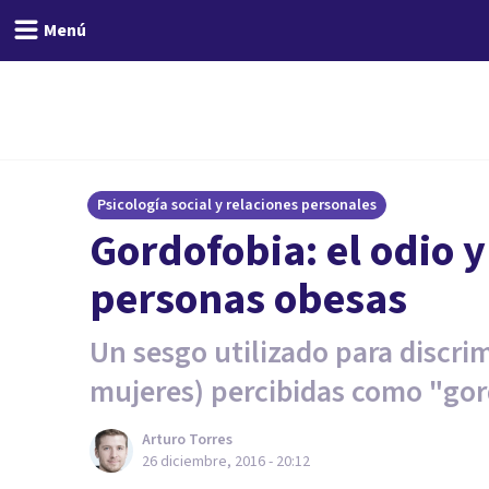
Menú
Psicología social y relaciones personales
Gordofobia: el odio 
personas obesas
Un sesgo utilizado para discri
mujeres) percibidas como "gor
Arturo Torres
26 diciembre, 2016 - 20:12