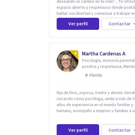
deseando un cambio en tu vida?... Te ofrez
espacio abierto y respetuoso donde podr
hablar con libertad y comenzar a trabajar en
que hoy te preocupa. Me especializo en
Ver perfil
Contactar
Trastornos de Ansiedad y a lo largo de mi
experiencia profesional he acompañado a
muchas Familias y Parejas con distintas
problemáticas como el manejo del estrés,
Autoestima, Gestión de la Ira, Depresión, 
Martha Cardenas A
en la Crianza, Codependencia, Celos, entre
Psicología, Asesoría parental
otros. Cuento con más de 12 años de
positiva y respetuosa, Mento
experiencia en el área de la Salud mental y
reconexión contigo
trabajado en distintos contextos clínicos c
Florida
niños, Adolescentes y Adultos
hija de Dios, esposa, madre y abuela. Desd
vocación como psicóloga, unida a más de 3
años de experiencia en el mundo familiar y
humano, acompaño a mujeres y familias a vi
con mayor paz, claridad y confianza en sí
mismas. Creo profundamente que la vida e
hecha de etapas, y que cada ciclo —person
Ver perfil
Contactar
emocional, espiritual y familiar— trae