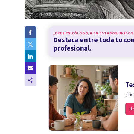
¿ERES PSICÓLOGO/A EN
ESTADOS UNIDOS
Destaca entre toda tu c
profesional.
Te
¿Tie
Ha