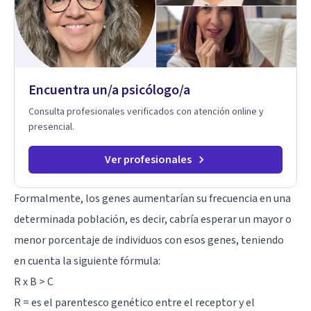
dinámica familiar. Evaluaciones Psicológicas y Terapias
Especializadas: Terapia cognitivo-conductual Terapia de
apoyo Terapia psicodinámica Terapia enfocada en la solución
Terapia de exposición Terapia de juego para niños
Tratamiento de Traumas y Trastornos de Estrés
Postraumático: Ofrecemos apoyo psicológico para ayudarte
Encuentra un/a psicólogo/a
a superar experiencias traumáticas y mejorar tu calidad de
vida. Tratamiento de Adicciones.
Consulta profesionales verificados con atención online y
presencial.
Ver profesionales
Formalmente, los genes aumentarían su frecuencia en una
determinada población, es decir, cabría esperar un mayor o
menor porcentaje de individuos con esos genes, teniendo
en cuenta la siguiente fórmula:
R x B > C
R = es el parentesco genético entre el receptor y el