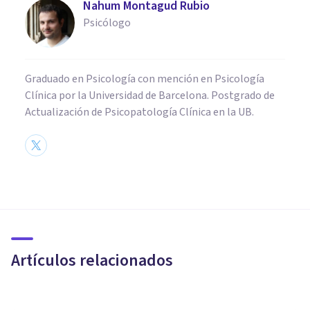
Nahum Montagud Rubio
Psicólogo
Graduado en Psicología con mención en Psicología
Clínica por la Universidad de Barcelona. Postgrado de
Actualización de Psicopatología Clínica en la UB.
PSICOLOGÍA SOCIAL Y RELACIONES PERSONALES
Sociobiología: qué es y qué
temas de investigación
propone
Artículos relacionados
Nahum Montagud Rubio