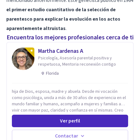
mencionado anteriormente. Este genetista publicó en 1964
el primer estudio cuantitativo de la selección de
parentesco para explicar la evolución en los actos
aparentemente altruistas
.
Encuentra los mejores profesionales cerca de ti
Martha Cardenas A
Psicología, Asesoría parental positiva y
respetuosa, Mentoria reconexión contigo
Florida
hija de Dios, esposa, madre y abuela. Desde mi vocación
como psicóloga, unida a más de 30 años de experiencia en el
mundo familiar y humano, acompaño a mujeres y familias a
vivir con mayor paz, claridad y confianza en sí mismas. Creo
profundamente que la vida está hecha de etapas, y que cada
Ver perfil
ciclo —personal, emocional, espiritual y familiar— trae
oportunidades de crecimiento. Por eso utilizo una
combinación de psicología positiva, enfoque humanista,
Contactar