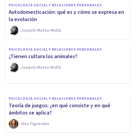
PSICOLOGÍA SOCIAL Y RELACIONES PERSONALES
Autodomesticación: qué es y cómo se expresa en
la evolución
Joaquín Mateu-Mollá
PSICOLOGÍA SOCIAL Y RELACIONES PERSONALES
PSICOLOGÍA SOCIAL Y RELACIONES PERSONALES
La evolución de los besos:
¿Tienen cultura los animales?
¿cómo se originaron?
Joaquín Mateu-Mollá
Samuel Antonio Sánchez Amador
PSICOLOGÍA SOCIAL Y RELACIONES PERSONALES
Teoría de juegos: ¿en qué consiste y en qué
ámbitos se aplica?
Alex Figueroba