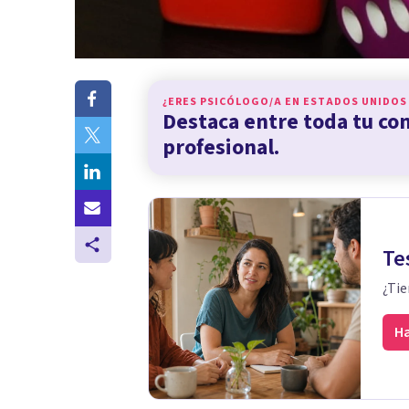
¿ERES PSICÓLOGO/A EN
ESTADOS UNIDOS
Destaca entre toda tu c
profesional.
Te
¿Tie
Ha