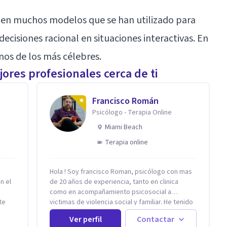
sten muchos modelos que se han utilizado para
decisiones racional en situaciones interactivas. En
nos de los más célebres.
ores profesionales cerca de ti
Francisco Román
Psicólogo - Terapia Online
Miami Beach
Terapia online
Hola ! Soy francisco Roman, psicólogo con mas
n el
de 20 años de experiencia, tanto en clinica
como en acompañamiento psicosocial a
te
victimas de violencia social y familiar. He tenido
y
la oportunidad de trabajar con niños adultos y
Ver perfil
Contactar
tirán
familias en todos los espacios y esto me ha