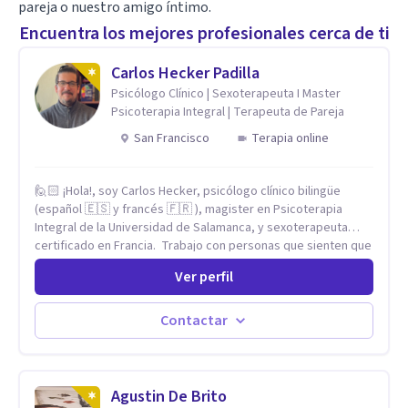
pareja o nuestro amigo íntimo.
Encuentra los mejores profesionales cerca de ti
Carlos Hecker Padilla
Psicólogo Clínico | Sexoterapeuta I Master
Psicoterapia Integral | Terapeuta de Pareja
San Francisco
Terapia online
🙋🏻 ¡Hola!, soy Carlos Hecker, psicólogo clínico bilingüe
(español 🇪🇸 y francés 🇫🇷 ), magister en Psicoterapia
Integral de la Universidad de Salamanca, y sexoterapeuta
certificado en Francia. Trabajo con personas que sienten que
algo en su vida dejó de calzar: ansiedad que se desborda,
Ver perfil
tristeza que no se va, duelos que se alargan, relaciones que
repiten el mismo patrón o preguntas en torno a la sexualidad
y la identidad que necesitan un espacio seguro para ser
Contactar
habladas. Mi orientación teórica integra una mirada
Humanista-Relacional con Terapia Breve, donde el modo en
que te vinculas ocupa un lugar central: cómo te relacionas
contigo, con las demás personas y con tu entorno. Además
Agustin De Brito