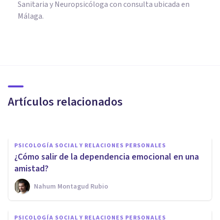
Sanitaria y Neuropsicóloga con consulta ubicada en
Málaga.
PSICOLOGÍA SOCIAL Y RELACIONES PERSONALES
Los 6 tipos de dependencia
emocional: ¿cuáles son?
Artículos relacionados
Eva María Alba
PSICOLOGÍA SOCIAL Y RELACIONES PERSONALES
¿Cómo salir de la dependencia emocional en una
amistad?
Nahum Montagud Rubio
PSICOLOGÍA SOCIAL Y RELACIONES PERSONALES
PSICOLOGÍA SOCIAL Y RELACIONES PERSONALES