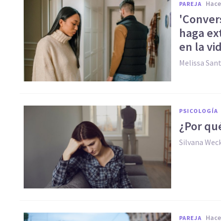
hac
PAREJA
'Conver
haga ext
en la vi
Melissa San
PSICOLOGÍA
¿Por qué
Silvana Wec
hac
PAREJA