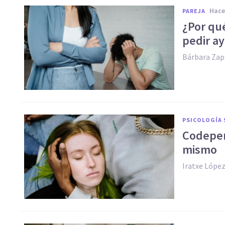
hac
PAREJA
¿Por qué
pedir a
Bárbara Zap
PSICOLOGÍA 
Codepen
mismo
Iratxe Lópe