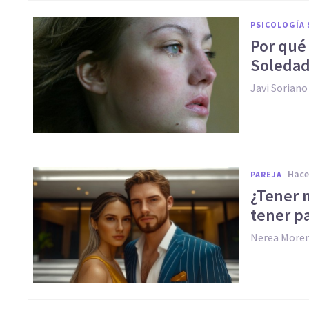
PSICOLOGÍA 
Por qué 
Soleda
Javi Soriano
hac
PAREJA
¿Tener 
tener pa
Nerea More