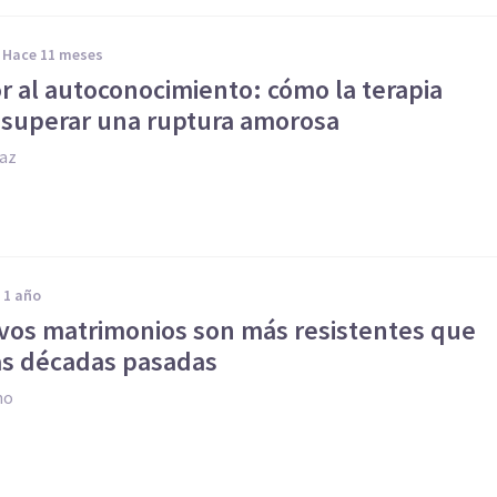
hace 11 meses
r al autoconocimiento: cómo la terapia
 superar una ruptura amorosa
iaz
e 1 año
vos matrimonios son más resistentes que
las décadas pasadas
no