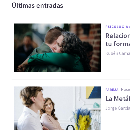
Últimas entradas
PSICOLOGÍA 
Relacion
tu form
Rubén Cam
hac
PAREJA
La Metáf
Jorge García