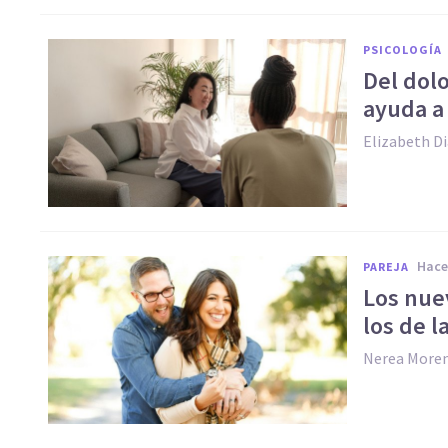
PSICOLOGÍA
Del dolo
ayuda a
Elizabeth D
hac
PAREJA
Los nue
los de 
Nerea More