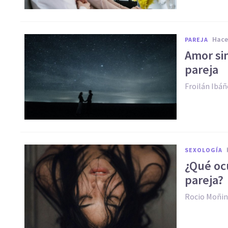
hac
PAREJA
Amor sin
pareja
Froilán Ibáñ
SEXOLOGÍA
¿Qué oc
pareja?
Rocio Moñi