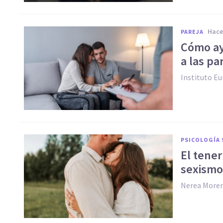
hac
PAREJA
Cómo ay
a las pa
Instituto Eu
PSICOLOGÍA 
El tener
sexismo
Nerea More