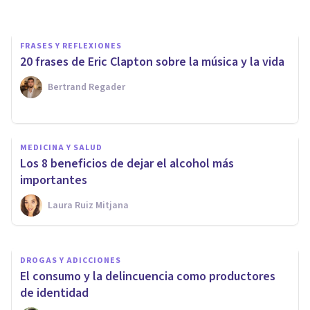
FRASES Y REFLEXIONES
20 frases de Eric Clapton sobre la música y la vida
Bertrand Regader
DEPORTE
MEDICINA Y SALUD
¿Qué relación existe entre el
Los 8 beneficios de dejar el alcohol más
deporte y la adicción?
importantes
Laura Ruiz Mitjana
Fromm Bienestar
DROGAS Y ADICCIONES
El consumo y la delincuencia como productores
de identidad