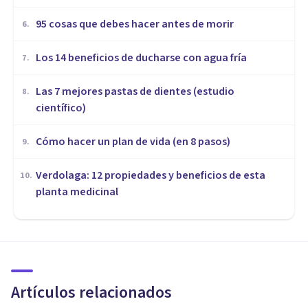
95 cosas que debes hacer antes de morir
6
.
Los 14 beneficios de ducharse con agua fría
7
.
Las 7 mejores pastas de dientes (estudio
8
.
científico)
Cómo hacer un plan de vida (en 8 pasos)
9
.
Verdolaga: 12 propiedades y beneficios de esta
10
.
planta medicinal
PSICOLOGÍA CLÍNICA
El Modelo de prevención de
recaídas de Marlatt y Gordon
Artículos relacionados
Laura Ruiz Mitjana