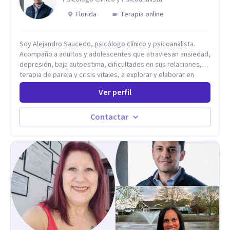
Florida
Terapia online
Soy Alejandro Saucedo, psicólogo clínico y psicoanalista.
Acompaño a adultos y adolescentes que atraviesan ansiedad,
depresión, baja autoestima, dificultades en sus relaciones,
terapia de pareja y crisis vitales, a explorar y elaborar en
profundidad los conflictos internos que generan malestar en
Ver perfil
su presente. A través del proceso psicoanalítico de
autoconocimiento y análisis, es posible acceder a las
historias personales, elaborar las experiencias del pasado y
Contactar
resignificarlas, liberando su influencia para construir un futuro
con mayor libertad y autenticidad. La terapia psicoanalítica
crea un espacio de verbalización libre y sin filtros. A través de
esta conversación abierta y del trabajo analítico conjunto, se
exploran las vivencias que aún condicionan el presente, se les
otorga un nuevo sentido y se transforma su impacto
emocional. De esta forma, los pacientes logran mayor
claridad sobre sí mismos, reducen significativamente su
sufrimiento y alcanzan cambios profundos y duraderos en su
vida y relaciones personales.