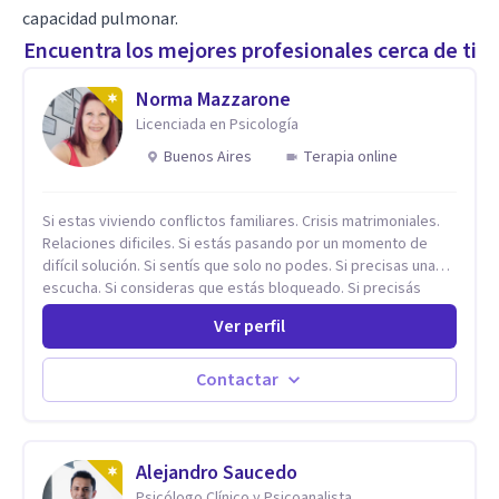
capacidad pulmonar.
Encuentra los mejores profesionales cerca de ti
Norma Mazzarone
Licenciada en Psicología
Buenos Aires
Terapia online
Si estas viviendo conflictos familiares. Crisis matrimoniales.
Relaciones dificiles. Si estás pasando por un momento de
difícil solución. Si sentís que solo no podes. Si precisas una
escucha. Si consideras que estás bloqueado. Si precisás
comprensión. Si no logras definir proyectos, objetivos,
Ver perfil
sueños, deseos. Si pensás que lo que te pasa no es tan
grave, pero podría ayudar. Si estás en adicciones y tu
intención es hacer algo con lo que te está pasando. No dudes
Contactar
en comunicarte a fin de comenzar a resolver la situación que
está generando esa angustia.
Alejandro Saucedo
Psicólogo Clínico y Psicoanalista