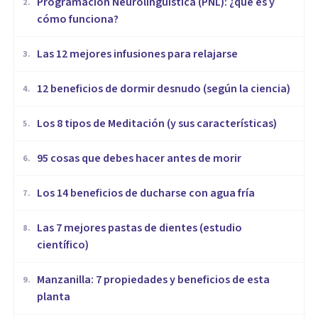
Programación Neurolingüística (PNL): ¿qué es y
2
.
cómo funciona?
​Las 12 mejores infusiones para relajarse
3
.
12 beneficios de dormir desnudo (según la ciencia)
4
.
Los 8 tipos de Meditación (y sus características)
5
.
95 cosas que debes hacer antes de morir
6
.
Los 14 beneficios de ducharse con agua fría
7
.
Las 7 mejores pastas de dientes (estudio
8
.
científico)
Manzanilla: 7 propiedades y beneficios de esta
9
.
planta