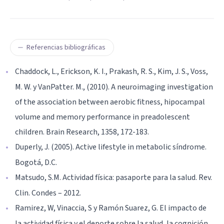
Referencias bibliográficas
Chaddock, L., Erickson, K. I., Prakash, R. S., Kim, J. S., Voss,
M. W. y VanPatter. M., (2010). A neuroimaging investigation
of the association between aerobic fitness, hipocampal
volume and memory performance in preadolescent
children. Brain Research, 1358, 172-183.
Duperly, J. (2005). Active lifestyle in metabolic síndrome.
Bogotá, D.C.
Matsudo, S.M. Actividad física: pasaporte para la salud. Rev.
Clin. Condes – 2012.
Ramirez, W, Vinaccia, S y Ramón Suarez, G. El impacto de
la actividad física y el deporte sobre la salud, la cognición,