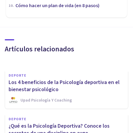
Cómo hacer un plan de vida (en 8 pasos)
10
.
VIDA SALUDABLE
¿Qué puedes hacer con Meyo?
16 beneficios de esta app
Artículos relacionados
Pol Bertran Prieto
DEPORTE
Los 4 beneficios de la Psicología deportiva en el
bienestar psicológico
Upad Psicología Y Coaching
MEDICINA Y SALUD
DEPORTE
Las 12 mejores webs de salud
¿Qué es la Psicología Deportiva? Conoce los