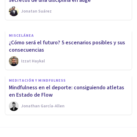
y bienestar (en español)
secretos de una disciplina en auge
Jonatan Suárez
Juan Armando Corbin
MISCELÁNEA
¿Cómo será el futuro? 5 escenarios posibles y sus
consecuencias
Izzat Haykal
MEDITACIÓN Y MINDFULNESS
Mindfulness en el deporte: consiguiendo atletas
en Estado de Flow
Jonathan García-Allen