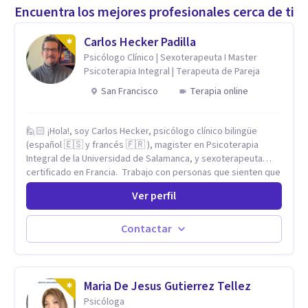
Encuentra los mejores profesionales cerca de ti
Carlos Hecker Padilla
Psicólogo Clínico | Sexoterapeuta I Master
Psicoterapia Integral | Terapeuta de Pareja
San Francisco
Terapia online
🙋🏻 ¡Hola!, soy Carlos Hecker, psicólogo clínico bilingüe
(español 🇪🇸 y francés 🇫🇷 ), magister en Psicoterapia
Integral de la Universidad de Salamanca, y sexoterapeuta
certificado en Francia. Trabajo con personas que sienten que
algo en su vida dejó de calzar: ansiedad que se desborda,
Ver perfil
tristeza que no se va, duelos que se alargan, relaciones que
repiten el mismo patrón o preguntas en torno a la sexualidad
y la identidad que necesitan un espacio seguro para ser
Contactar
habladas. Mi orientación teórica integra una mirada
Humanista-Relacional con Terapia Breve, donde el modo en
que te vinculas ocupa un lugar central: cómo te relacionas
contigo, con las demás personas y con tu entorno. Además
Maria De Jesus Gutierrez Tellez
de mi formación en psicoterapia, cuento con especialización
Psicóloga