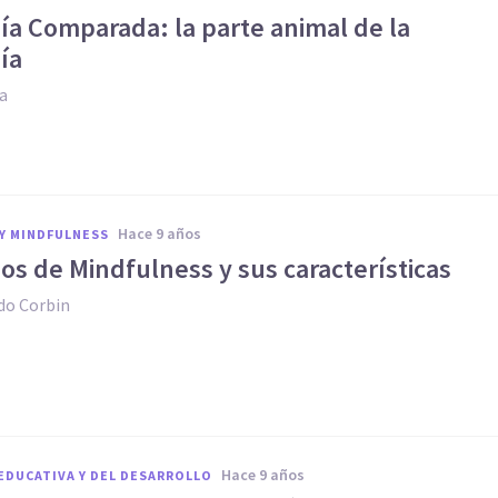
ía Comparada: la parte animal de la
ía
ia
hace 9 años
Y MINDFULNESS
pos de Mindfulness y sus características
do Corbin
hace 9 años
EDUCATIVA Y DEL DESARROLLO