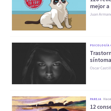
mejor a
Juan Arman
PSICOLOGÍA 
Trastorn
síntoma
Oscar Casti
hac
PAREJA
12 cons