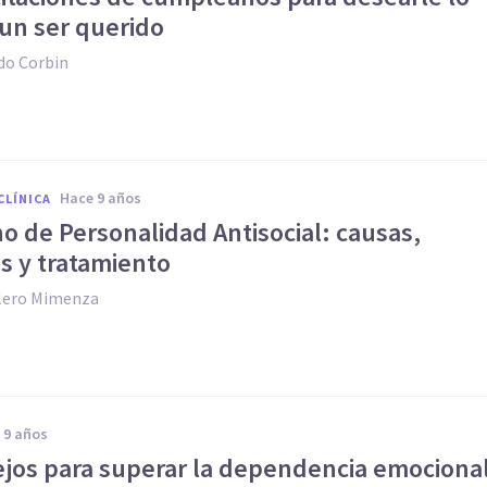
 un ser querido
do Corbin
hace 9 años
CLÍNICA
o de Personalidad Antisocial: causas,
s y tratamiento
llero Mimenza
e 9 años
ejos para superar la dependencia emociona