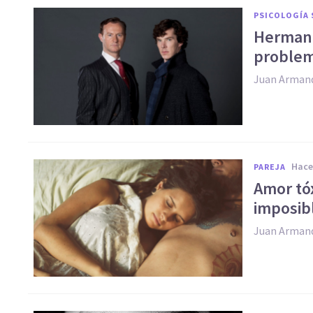
PSICOLOGÍA 
Hermano
problem
Juan Arman
hac
PAREJA
Amor tóx
imposib
Juan Arman