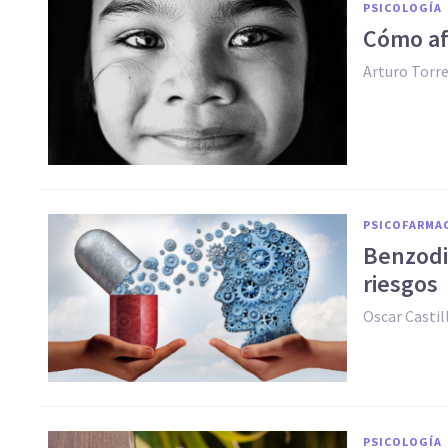
PSICOLOGÍA
Cómo afr
Arturo Torr
PSICOFARMA
​Benzodi
riesgos
Oscar Casti
PSICOLOGÍA