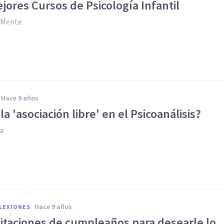
jores Cursos de Psicología Infantil
y Mente
hace 9 años
la 'asociación libre' en el Psicoanálisis?
ia
hace 9 años
FLEXIONES
citaciones de cumpleaños para desearle lo