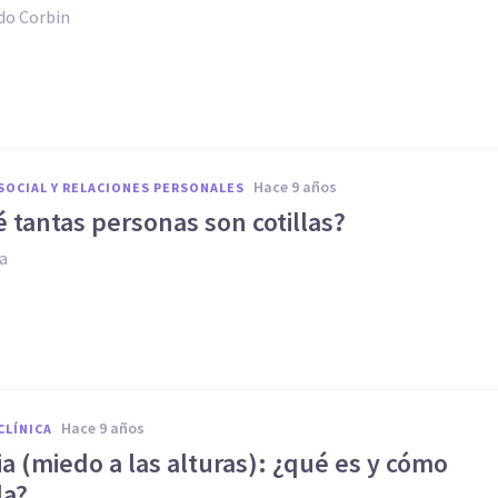
do Corbin
hace 9 años
SOCIAL Y RELACIONES PERSONALES
 tantas personas son cotillas?
ia
hace 9 años
CLÍNICA
a (miedo a las alturas): ¿qué es y cómo
la?