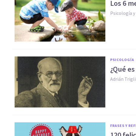
Los 6 me
Psicología 
PSICOLOGÍA
¿Qué es 
Adrián Trigl
FRASES Y RE
120 feli