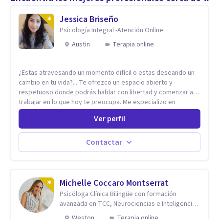
Jessica Briseño
Psicología Integral -Atención Online
Austin
Terapia online
¿Estas atravesando un momento difícil o estas deseando un
cambio en tu vida?... Te ofrezco un espacio abierto y
respetuoso donde podrás hablar con libertad y comenzar a
trabajar en lo que hoy te preocupa. Me especializo en
Trastornos de Ansiedad y a lo largo de mi experiencia
Ver perfil
profesional he acompañado a muchas Familias y Parejas con
distintas problemáticas como el manejo del estrés,
Autoestima, Gestión de la Ira, Depresión, Retos en la Crianza,
Contactar
Codependencia, Celos, entre otros. Cuento con más de 12
años de experiencia en el área de la Salud mental y he
trabajado en distintos contextos clínicos con niños,
Adolescentes y Adultos
Michelle Coccaro Montserrat
Psicóloga Clínica Bilingüe con formación
avanzada en TCC, Neurociencias e Inteligencia
Emocional.
Weston
Terapia online