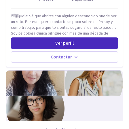
👋🏽¡Hola! Sé que abrirte con alguien desconocido puede ser
un reto. Por eso quiero contarte un poco sobre quién soy y
cómo trabajo, para que te sientas seguro al dar este paso.
Soy psicóloga clínica bilingüe con más de una década de
experiencia. He dictado conferencias, escrito artículos y
Ver perfil
ejercido como profesora universitaria. Un dato curioso: he
vivido en varios países y conozco de primera mano lo que
significa ser migrante, adaptarse a los cambios y empezar de
Contactar
nuevo.