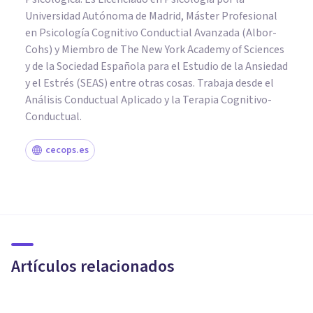
Universidad Autónoma de Madrid, Máster Profesional
en Psicología Cognitivo Conductial Avanzada (Albor-
Cohs) y Miembro de The New York Academy of Sciences
y de la Sociedad Española para el Estudio de la Ansiedad
y el Estrés (SEAS) entre otras cosas. Trabaja desde el
Análisis Conductual Aplicado y la Terapia Cognitivo-
Conductual.
cecops.es
PSICOLOGÍA CLÍNICA
Trastorno Límite de
Personalidad: cómo afecta al
paciente y a su entorno
Artículos relacionados
Despertares Psicólogos