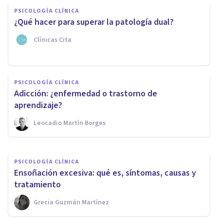
PSICOLOGÍA CLÍNICA
¿Qué hacer para superar la patología dual?
Clínicas Cita
PSICOLOGÍA CLÍNICA
Así es la codependencia
PSICOLOGÍA CLÍNICA
familiar hacia las personas con
​Adicción: ¿enfermedad o trastorno de
adicción
aprendizaje?
Leocadio Martín Borges
Forum Terapéutico Sevilla
PSICOLOGÍA CLÍNICA
Ensoñación excesiva: qué es, síntomas, causas y
tratamiento
Grecia Guzmán Martínez