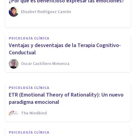
¿Por qué es beneficioso expresar las emociones?
Elisabet Rodríguez Camón
PSICOLOGÍA CLÍNICA
PSICOLOGÍA CLÍNICA
Miedo a perder el trabajo:
Ventajas y desventajas de la Terapia Cognitivo-
estrategias de afrontamiento
Conductual
Oscar Castillero Mimenza
Tomás Santa Cecilia
PSICOLOGÍA CLÍNICA
ETR (Emotional Theory of Rationality): Un nuevo
paradigma emocional
The Mindkind
PSICOLOGÍA CLÍNICA