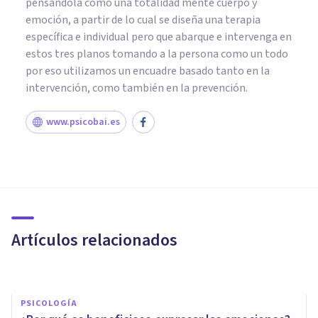
pensándola como una totalidad mente cuerpo y
emoción, a partir de lo cual se diseña una terapia
específica e individual pero que abarque e intervenga en
estos tres planos tomando a la persona como un todo
por eso utilizamos un encuadre basado tanto en la
intervención, como también en la prevención.
www.psicobai.es
PSICOLOGÍA CLÍNICA
Cómo ayuda la terapia al
autoconocimiento
Artículos relacionados
Therapyside
PSICOLOGÍA