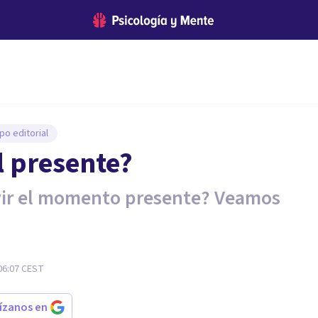
po editorial
el presente?
ivir el momento presente? Veamos
06:07
CEST
rízanos en