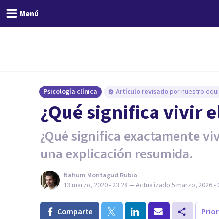
Menú
Psicología clínica
Artículo revisado
por nuestro equi
¿Qué significa vivir 
¿Qué significa exactamente v
una explicación resumida.
Nahum Montagud Rubio
13 marzo, 2020 - 23:28
— Actualizado
5 marzo, 2026 - 
Comparte
Prio