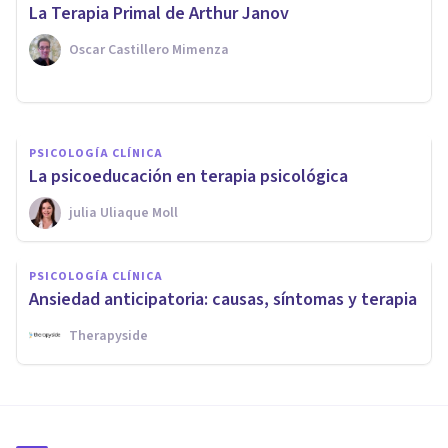
son y cuáles son sus
​La Terapia Primal de Arthur Janov
características
Oscar Castillero Mimenza
Isabel Rovira Salvador
PSICOLOGÍA CLÍNICA
La psicoeducación en terapia psicológica
​julia Uliaque Moll
PSICOLOGÍA CLÍNICA
Ansiedad anticipatoria: causas, síntomas y terapia
Therapyside