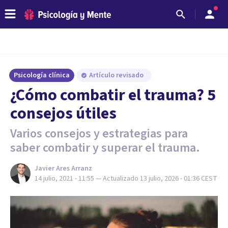
Psicología clínica
Artículo revisado
¿Cómo combatir el trauma? 5
consejos útiles
Varios consejos y estrategias para
saber combatir y superar el trauma.
Javier Ares Arranz
14 julio, 2021 - 11:55
— Actualizado
13 julio, 2026 - 01:36
CEST