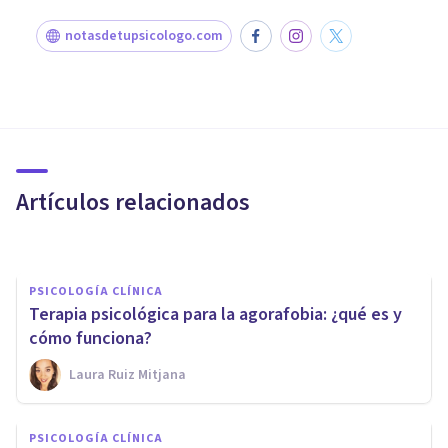
notasdetupsicologo.com
PSICOLOGÍA CLÍNICA
Trastorno de Ansiedad
Generalizada: síntomas,
causas y tratamiento
Artículos relacionados
Jonathan García-Allen
PSICOLOGÍA CLÍNICA
Terapia psicológica para la agorafobia: ¿qué es y
cómo funciona?
Laura Ruiz Mitjana
PSICOLOGÍA CLÍNICA
Tipos de terapia cognitiva: qué
PSICOLOGÍA CLÍNICA