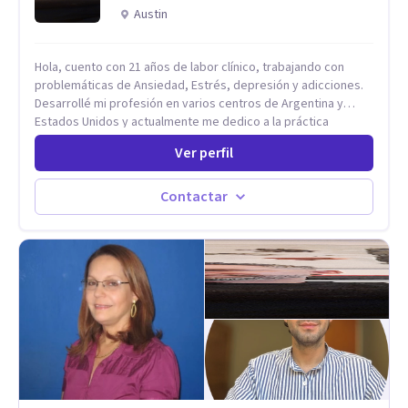
Austin
Hola, cuento con 21 años de labor clínico, trabajando con
problemáticas de Ansiedad, Estrés, depresión y adicciones.
Desarrollé mi profesión en varios centros de Argentina y
Estados Unidos y actualmente me dedico a la práctica
privada. Utilizo terapias cognitivas conductuales basadas en
Ver perfil
evidencia científica con comprobados resultados. Los
objetivos terapéuticos están centrados en brindar
herramientas concretas para el cambio, que permitan
Contactar
desarrollar nuevas habilidades y estrategias basadas en la
salud y calidad de vida.