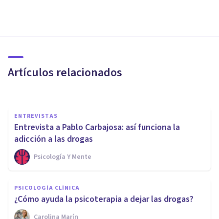
PSICOLOGÍA CLÍNICA
La importancia de la terapia
de grupo en la desintoxicación
Artículos relacionados
Forum Terapéutico Sevilla
ENTREVISTAS
Entrevista a Pablo Carbajosa: así funciona la
adicción a las drogas
Psicología Y Mente
PSICOLOGÍA CLÍNICA
¿Cómo es el tratamiento en la
PSICOLOGÍA CLÍNICA
desintoxicación de las
¿Cómo ayuda la psicoterapia a dejar las drogas?
benzodiacepinas?
Carolina Marín