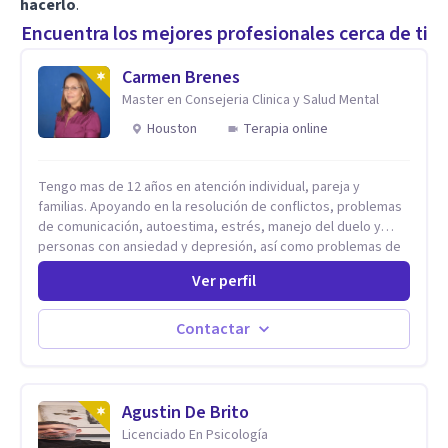
hacerlo
.
Encuentra los mejores profesionales cerca de ti
Carmen Brenes
Master en Consejeria Clinica y Salud Mental
Houston
Terapia online
Tengo mas de 12 años en atención individual, pareja y
familias. Apoyando en la resolución de conflictos, problemas
de comunicación, autoestima, estrés, manejo del duelo y
personas con ansiedad y depresión, así como problemas de
conducta y comportamiento. Desarrollo de personas
Ver perfil
maximizando su potencial y elevando su desempeño.
Estableciendo metas a corto y largo plazo, es vital para la
vida de cada uno tener su propia vision.
Contactar
Agustin De Brito
Licenciado En Psicología