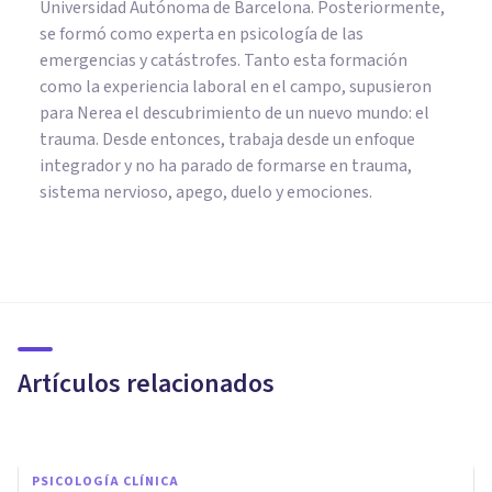
Universidad Autónoma de Barcelona. Posteriormente,
se formó como experta en psicología de las
emergencias y catástrofes. Tanto esta formación
como la experiencia laboral en el campo, supusieron
para Nerea el descubrimiento de un nuevo mundo: el
trauma. Desde entonces, trabaja desde un enfoque
integrador y no ha parado de formarse en trauma,
sistema nervioso, apego, duelo y emociones.
PSICOLOGÍA CLÍNICA
PsicoAbreu: 20 años de
psicoterapia en Málaga
Artículos relacionados
Psicoabreu
PSICOLOGÍA CLÍNICA