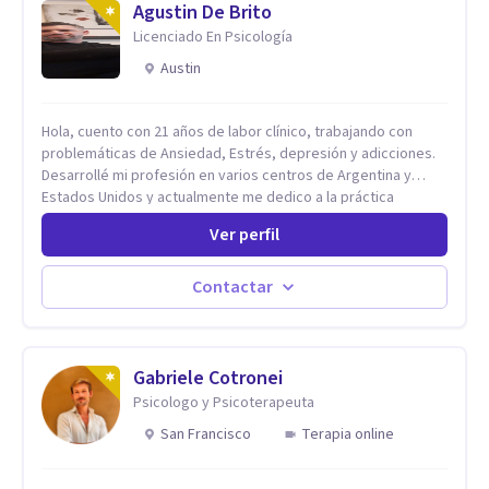
Agustin De Brito
Licenciado En Psicología
Austin
Hola, cuento con 21 años de labor clínico, trabajando con
problemáticas de Ansiedad, Estrés, depresión y adicciones.
Desarrollé mi profesión en varios centros de Argentina y
Estados Unidos y actualmente me dedico a la práctica
privada. Utilizo terapias cognitivas conductuales basadas en
Ver perfil
evidencia científica con comprobados resultados. Los
objetivos terapéuticos están centrados en brindar
herramientas concretas para el cambio, que permitan
Contactar
desarrollar nuevas habilidades y estrategias basadas en la
salud y calidad de vida.
Gabriele Cotronei
Psicologo y Psicoterapeuta
San Francisco
Terapia online