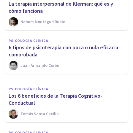
La terapia interpersonal de Klerman: qué es y
cómo funciona
Nahum Montagud Rubio
PSICOLOGÍA CLÍNICA
Las 6 corrientes de terapia
PSICOLOGÍA CLÍNICA
psicológica (explicadas y
6 tipos de psicoterapia con poca o nula eficacia
clasificadas)
comprobada
Juan Armando Corbin
Mario Arrimada
PSICOLOGÍA CLÍNICA
Los 6 beneficios de la Terapia Cognitivo-
Conductual
Tomás Santa Cecilia
PSICOLOGÍA CLÍNICA