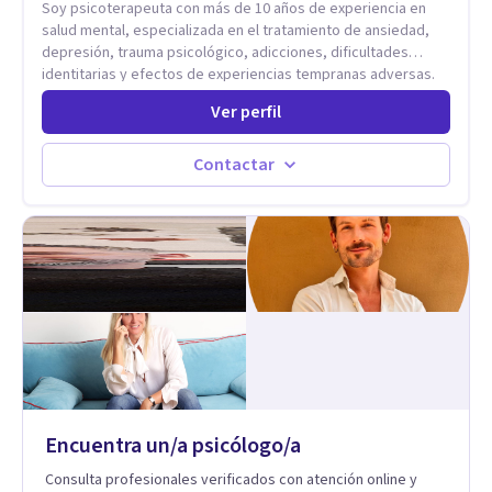
Soy psicoterapeuta con más de 10 años de experiencia en
salud mental, especializada en el tratamiento de ansiedad,
depresión, trauma psicológico, adicciones, dificultades
identitarias y efectos de experiencias tempranas adversas.
Ofrezco un espacio terapéutico seguro, confidencial y
Ver perfil
profundamente humano, donde el dolor emocional puede
transformarse en autoconocimiento, regulación emocional y
bienestar. Trabajo desde un enfoque integrativo que combina
Contactar
psicoanálisis, terapia somática y de trauma, psicología
corporal, Mentalization Based Therapy (MBT), hipnoterapia y
respiración neurodinámica, integrando actualmente la
Psicología Analítica Junguiana. Mi abordaje también incorpora
perspectivas interculturales, ecopsicología y el trabajo
simbólico con el inconsciente, entendiendo que cada
proceso terapéutico es único y requiere una mirada
personalizada.
Encuentra un/a psicólogo/a
Consulta profesionales verificados con atención online y