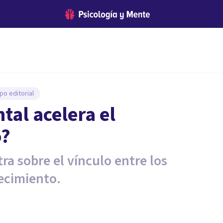
po editorial
al acelera el
o?
ra sobre el vínculo entre los
ecimiento.