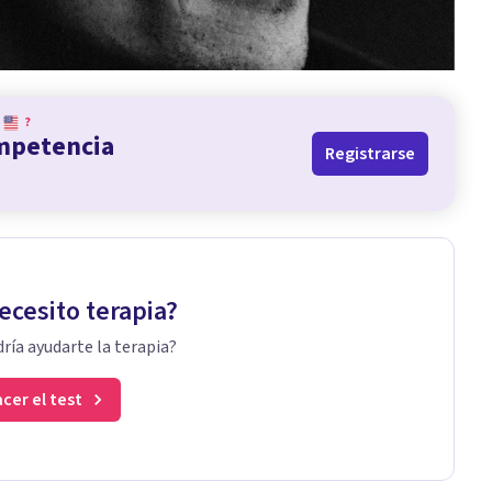
?
ompetencia
Registrarse
ecesito terapia?
ría ayudarte la terapia?
cer el test