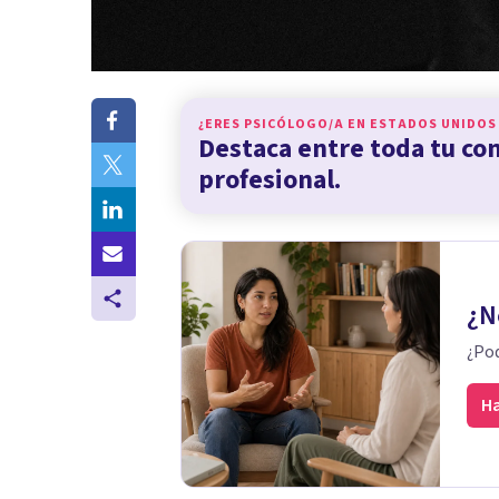
¿ERES PSICÓLOGO/A EN
ESTADOS UNIDOS
Destaca entre toda tu c
profesional.
¿N
¿Pod
Ha