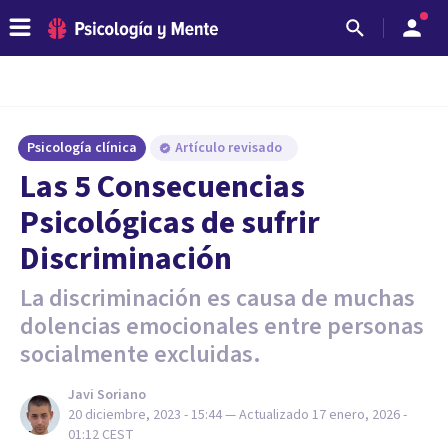
Psicología clínica
Artículo revisado
Las 5 Consecuencias
Psicológicas de sufrir
Discriminación
La discriminación es causa de muchas
dolencias emocionales entre personas
socialmente excluidas.
Javi Soriano
20 diciembre, 2023 - 15:44
— Actualizado
17 enero, 2026 -
01:12
CEST