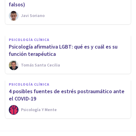
LGTBIQ+?
falsos)
Javi Soriano
Kasen Lee
PSICOLOGÍA CLÍNICA
Psicología afirmativa LGBT: qué es y cuál es su
función terapéutica
Tomás Santa Cecilia
PSICOLOGÍA CLÍNICA
4 posibles fuentes de estrés postraumático ante
el COVID-19
Psicología Y Mente