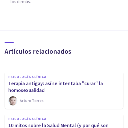
los demás.
PSICOLOGÍA CLÍNICA
Efectos psicológicos de la
Violencia de Género
Artículos relacionados
Bety Coppola
PSICOLOGÍA CLÍNICA
Terapia antigay: así se intentaba "curar" la
homosexualidad
Arturo Torres
PSICOLOGÍA CLÍNICA
¿Qué es el estrés minoritario
PSICOLOGÍA CLÍNICA
en personas de la comunidad
10 mitos sobre la Salud Mental (y por qué son