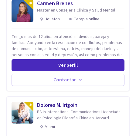
Carmen Brenes
Master en Consejeria Clinica y Salud Mental
Houston
Terapia online
Tengo mas de 12 años en atención individual, pareja y
familias. Apoyando en la resolución de conflictos, problemas
de comunicación, autoestima, estrés, manejo del duelo y
personas con ansiedad y depresión, así como problemas de
conducta y comportamiento. Desarrollo de personas
Ver perfil
maximizando su potencial y elevando su desempeño.
Estableciendo metas a corto y largo plazo, es vital para la
vida de cada uno tener su propia vision.
Contactar
Dolores M. Irigoin
BA in International Communications Licenciada
en Psicologia Filosofia China en Harvard
Miami