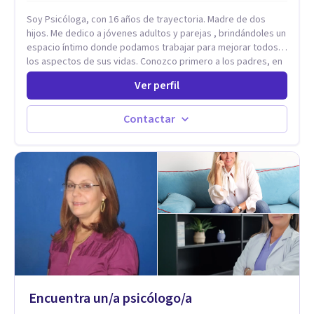
Soy Psicóloga, con 16 años de trayectoria. Madre de dos
hijos. Me dedico a jóvenes adultos y parejas , brindándoles un
espacio íntimo donde podamos trabajar para mejorar todos
los aspectos de sus vidas. Conozco primero a los padres, en
el caso de niños u adolescentes, para luego seguir la terapia
Ver perfil
con sus hijos, apuntalándolos en su futuro personal,
universitario y profesional, siempre conteniendo
paralelamente a los padres y brindándoles un espacio de
Contactar
seguridad. Hago terapia de pareja y adultos con método
integrativo. Más información en: intherapy.today
Encuentra un/a psicólogo/a