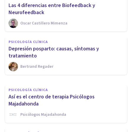
Las 4 diferencias entre Biofeedback y
Neurofeedback
Oscar Castillero Mimenza
PSICOLOGÍA CLÍNICA
PSICOLOGÍA CLÍNICA
¿Por qué me despierto a la
Depresión posparto: causas, síntomas y
misma hora por las noches?
tratamiento
Bertrand Regader
Tomás Santa Cecilia
PSICOLOGÍA CLÍNICA
Así es el centro de terapia Psicólogos
Majadahonda
Psicólogos Majadahonda