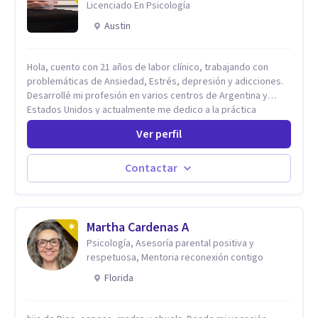
Licenciado En Psicología
Austin
Hola, cuento con 21 años de labor clínico, trabajando con
problemáticas de Ansiedad, Estrés, depresión y adicciones.
Desarrollé mi profesión en varios centros de Argentina y
Estados Unidos y actualmente me dedico a la práctica
privada. Utilizo terapias cognitivas conductuales basadas en
Ver perfil
evidencia científica con comprobados resultados. Los
objetivos terapéuticos están centrados en brindar
herramientas concretas para el cambio, que permitan
Contactar
desarrollar nuevas habilidades y estrategias basadas en la
salud y calidad de vida.
Martha Cardenas A
Psicología, Asesoría parental positiva y
respetuosa, Mentoria reconexión contigo
Florida