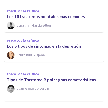
PSICOLOGÍA CLÍNICA
Los 16 trastornos mentales más comunes
Jonathan García-Allen
PSICOLOGÍA CLÍNICA
Terrores nocturnos en adultos:
PSICOLOGÍA CLÍNICA
síntomas, causas y tratamiento
Los 5 tipos de síntomas en la depresión
Laura Ruiz Mitjana
Nahum Montagud Rubio
PSICOLOGÍA CLÍNICA
​Tipos de Trastorno Bipolar y sus características
Juan Armando Corbin