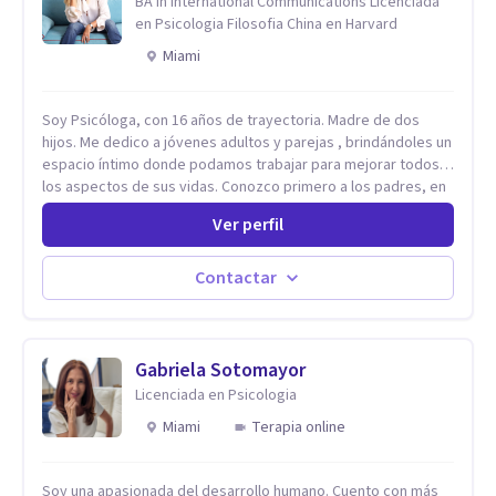
BA in International Communications Licenciada
en Psicologia Filosofia China en Harvard
Miami
Soy Psicóloga, con 16 años de trayectoria. Madre de dos
hijos. Me dedico a jóvenes adultos y parejas , brindándoles un
espacio íntimo donde podamos trabajar para mejorar todos
los aspectos de sus vidas. Conozco primero a los padres, en
el caso de niños u adolescentes, para luego seguir la terapia
Ver perfil
con sus hijos, apuntalándolos en su futuro personal,
universitario y profesional, siempre conteniendo
paralelamente a los padres y brindándoles un espacio de
Contactar
seguridad. Hago terapia de pareja y adultos con método
integrativo. Más información en: intherapy.today
Gabriela Sotomayor
Licenciada en Psicologia
Miami
Terapia online
Soy una apasionada del desarrollo humano. Cuento con más