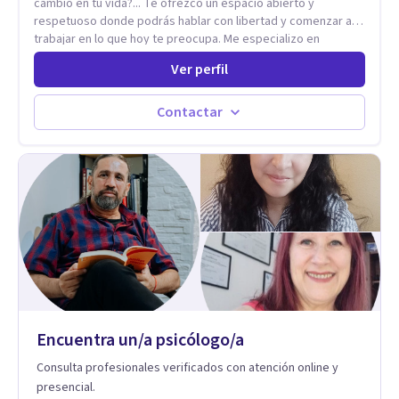
cambio en tu vida?... Te ofrezco un espacio abierto y
respetuoso donde podrás hablar con libertad y comenzar a
trabajar en lo que hoy te preocupa. Me especializo en
Trastornos de Ansiedad y a lo largo de mi experiencia
Ver perfil
profesional he acompañado a muchas Familias y Parejas con
distintas problemáticas como el manejo del estrés,
Autoestima, Gestión de la Ira, Depresión, Retos en la Crianza,
Contactar
Codependencia, Celos, entre otros. Cuento con más de 12
años de experiencia en el área de la Salud mental y he
trabajado en distintos contextos clínicos con niños,
Adolescentes y Adultos
Encuentra un/a psicólogo/a
Consulta profesionales verificados con atención online y
presencial.