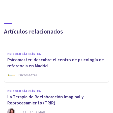
Psicólogos PsicoAbreu abre un
nuevo gabinete de psicología
en Vélez-Málaga
Artículos relacionados
Psicología Y Mente
PSICOLOGÍA CLÍNICA
Psicomaster: descubre el centro de psicología de
referencia en Madrid
Psicomaster
PSICOLOGÍA CLÍNICA
PSICOLOGÍA CLÍNICA
PsicoAbreu: 20 años de
La Terapia de Reelaboración Imaginal y
psicoterapia en Málaga
Reprocesamiento (TRIR)
​julia Uliaque Moll