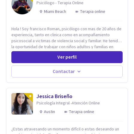
Psicólogo - Terapia Online
Miami Beach
Terapia online
Hola ! Soy francisco Roman, psicólogo con mas de 20 años de
experiencia, tanto en clinica como en acompañamiento
psicosocial a victimas de violencia social y familiar. He tenido
la oportunidad de trabajar con niños adultos y familias en
todos los espacios y esto me ha dado un una variedad de
Ver perfil
aprendizajes que ahora pongo a tu disposicion. En la
actualidad puedo atenderte de manera presencial y/o virtual,
de lunes a sabado. el costo de cada sesión lo acordamos en
Contactar
el primer contacto
Jessica Briseño
Psicología Integral -Atención Online
Austin
Terapia online
¿Estas atravesando un momento difícil o estas deseando un