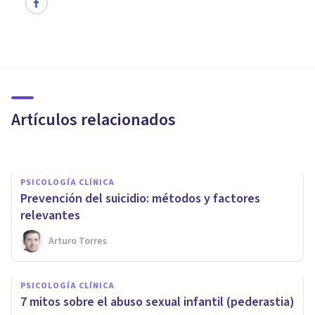
PSICOLOGÍA CLÍNICA
Depresión mayor: síntomas,
causas y tratamiento
Artículos relacionados
Jonathan García-Allen
PSICOLOGÍA CLÍNICA
Prevención del suicidio: métodos y factores
relevantes
Arturo Torres
PSICOLOGÍA CLÍNICA
PSICOLOGÍA CLÍNICA
Esquizofrenia residual:
7 mitos sobre el abuso sexual infantil (pederastia)