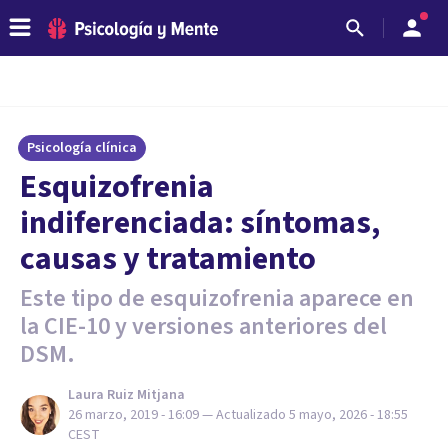
Psicología clínica
Esquizofrenia
indiferenciada: síntomas,
causas y tratamiento
Este tipo de esquizofrenia aparece en
la CIE-10 y versiones anteriores del
DSM.
Laura Ruiz Mitjana
26 marzo, 2019 - 16:09
— Actualizado
5 mayo, 2026 - 18:55
CEST