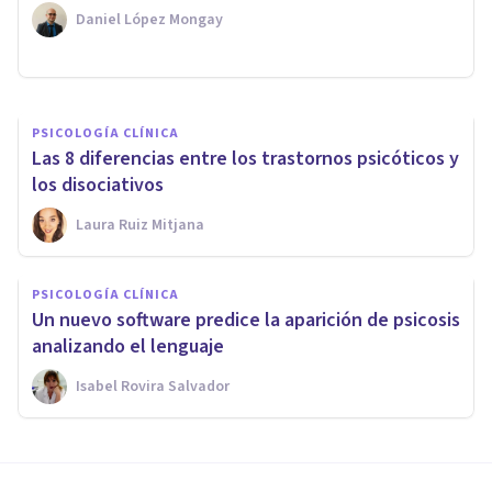
síntomas, causas y tratamiento
Daniel López Mongay
Laura Ruiz Mitjana
PSICOLOGÍA CLÍNICA
Las 8 diferencias entre los trastornos psicóticos y
los disociativos
Laura Ruiz Mitjana
PSICOLOGÍA CLÍNICA
Un nuevo software predice la aparición de psicosis
analizando el lenguaje
Isabel Rovira Salvador