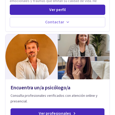
emocionales y traumas que limitan su calidad de vida. He
trabajado en reconocidas instituciones como el Hospital
Ver perfil
Psiquiátrico San Rafael, Instituto Psiquiátrico MENDAO, San
Bernardino, Hospital Psiquiátrico Infantil y el Centro de
Integración Juvenil. Además, tuve el privilegio de colaborar
Contactar
en comunidades como Olivar del Conde y Xochimilco, lo que
me permitió conocer diversas realidades y necesidades.
Encuentra un/a psicólogo/a
Consulta profesionales verificados con atención online y
presencial.
Ver profesionales