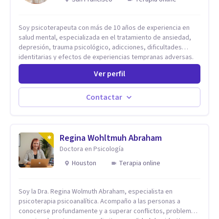
Soy psicoterapeuta con más de 10 años de experiencia en
salud mental, especializada en el tratamiento de ansiedad,
depresión, trauma psicológico, adicciones, dificultades
identitarias y efectos de experiencias tempranas adversas.
Ofrezco un espacio terapéutico seguro, confidencial y
Ver perfil
profundamente humano, donde el dolor emocional puede
transformarse en autoconocimiento, regulación emocional y
bienestar. Trabajo desde un enfoque integrativo que combina
Contactar
psicoanálisis, terapia somática y de trauma, psicología
corporal, Mentalization Based Therapy (MBT), hipnoterapia y
respiración neurodinámica, integrando actualmente la
Psicología Analítica Junguiana. Mi abordaje también incorpora
Regina Wohltmuh Abraham
perspectivas interculturales, ecopsicología y el trabajo
Doctora en Psicología
simbólico con el inconsciente, entendiendo que cada
Houston
Terapia online
proceso terapéutico es único y requiere una mirada
personalizada.
Soy la Dra. Regina Wolmuth Abraham, especialista en
psicoterapia psicoanalítica. Acompaño a las personas a
conocerse profundamente y a superar conflictos, problemas