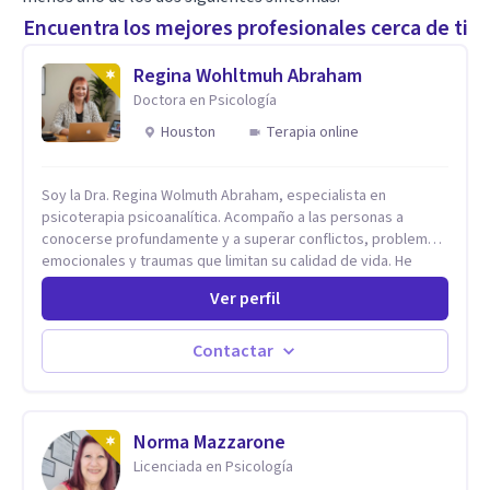
Encuentra los mejores profesionales cerca de ti
Regina Wohltmuh Abraham
Doctora en Psicología
Houston
Terapia online
Soy la Dra. Regina Wolmuth Abraham, especialista en
psicoterapia psicoanalítica. Acompaño a las personas a
conocerse profundamente y a superar conflictos, problemas
emocionales y traumas que limitan su calidad de vida. He
trabajado en reconocidas instituciones como el Hospital
Ver perfil
Psiquiátrico San Rafael, Instituto Psiquiátrico MENDAO, San
Bernardino, Hospital Psiquiátrico Infantil y el Centro de
Integración Juvenil. Además, tuve el privilegio de colaborar
Contactar
en comunidades como Olivar del Conde y Xochimilco, lo que
me permitió conocer diversas realidades y necesidades.
Norma Mazzarone
Licenciada en Psicología