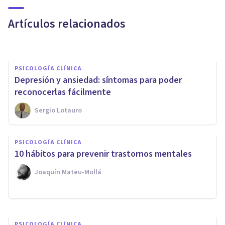
sientes mal
Artículos relacionados
Xavier Molina
PSICOLOGÍA CLÍNICA
​Depresión y ansiedad: síntomas para poder
reconocerlas fácilmente
Sergio Lotauro
PSICOLOGÍA CLÍNICA
PSICOLOGÍA CLÍNICA
¿Por qué tengo ganas de
10 hábitos para prevenir trastornos mentales
llorar? Causas, y qué hacer
Joaquín Mateu-Mollá
Oscar Castillero Mimenza
PSICOLOGÍA CLÍNICA