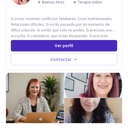
Buenos Aires
Terapia online
Si estas viviendo conflictos familiares. Crisis matrimoniales.
Relaciones dificiles. Si estás pasando por un momento de
difícil solución. Si sentís que solo no podes. Si precisas una
escucha. Si consideras que estás bloqueado. Si precisás
comprensión. Si no logras definir proyectos, objetivos,
Ver perfil
sueños, deseos. Si pensás que lo que te pasa no es tan
grave, pero podría ayudar. Si estás en adicciones y tu
intención es hacer algo con lo que te está pasando. No dudes
Contactar
en comunicarte a fin de comenzar a resolver la situación que
está generando esa angustia.