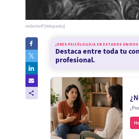
Hellerhoff [Wikipedia]
¿ERES PSICÓLOGO/A EN
ESTADOS UNIDOS
Destaca entre toda tu c
profesional.
¿N
¿Pod
Ha