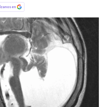
rízanos en