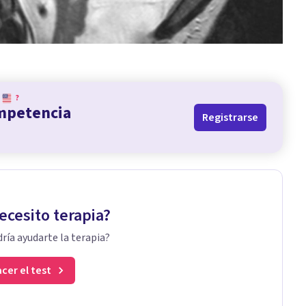
?
ompetencia
Registrarse
ecesito terapia?
ría ayudarte la terapia?
cer el test