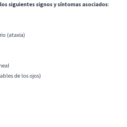
los siguientes signos y síntomas asociados
:
io (ataxia)
neal
bles de los ojos)