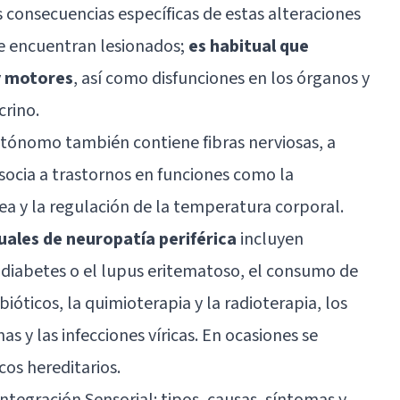
s consecuencias específicas de estas alteraciones
se encuentran lesionados;
es habitual que
y motores
, así como disfunciones en los órganos y
crino.
utónomo también contiene fibras nerviosas, a
asocia a trastornos en funciones como la
nea y la regulación de la temperatura corporal.
uales de neuropatía periférica
incluyen
a
diabetes
o el lupus eritematoso, el consumo de
ticos, la quimioterapia y la radioterapia, los
as y las infecciones víricas. En ocasiones se
os hereditarios.
ntegración Sensorial: tipos, causas, síntomas y