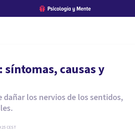
: síntomas, causas y
dañar los nervios de los sentidos,
les.
9:25
CEST