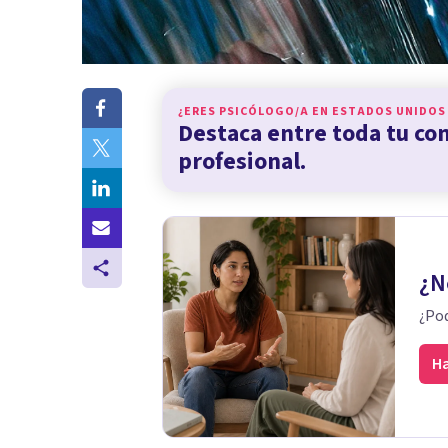
¿ERES PSICÓLOGO/A EN
ESTADOS UNIDOS
Destaca entre toda tu c
profesional.
¿N
¿Pod
Ha