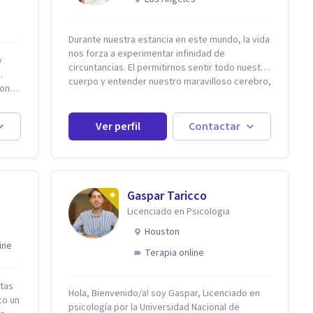
Durante nuestra estancia en este mundo, la vida
nos forza a experimentar infinidad de
circuntancias. El permitirnos sentir todo nuestro
.
cuerpo y entender nuestro maravilloso cerebro,
on,
es fundamental para poder apreciarlas. Es por
eso que, Nancy Damian esta dispuesta a
20
brindarte una mano amiga atravez de
Ver perfil
Contactar
herramientas fundamentales para crecer y
fortalecer tu mente, alma y SER. El cómo
percibimos y manejamos nuestros diarios
sucesos es el detonator que nos lleva al
resultado de efectos impactantes que se nos
Gaspar Taricco
quedaran memorables. Ayudar a otros seres
Licenciado en Psicologia
humanos a disfrutar de la hermosa vida que hay,
Houston
es mi placer y deleite ya que ser FELIZ es
ine
derecho de toda la GENTE.
Terapia online
stas
Hola, Bienvenido/a! soy Gaspar, Licenciado en
co un
psicología por la Universidad Nacional de