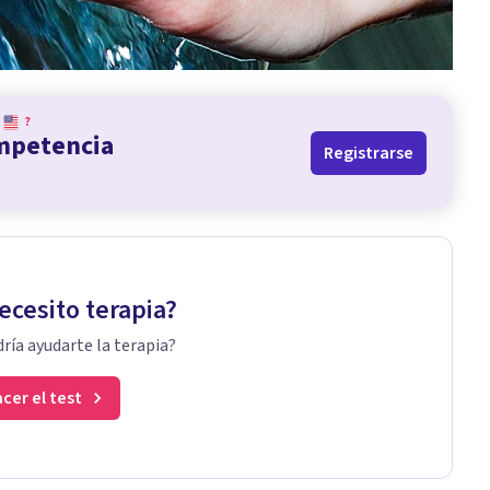
?
ompetencia
Registrarse
ecesito terapia?
ría ayudarte la terapia?
cer el test