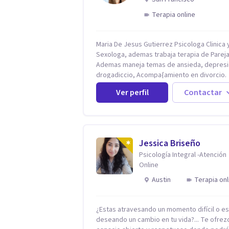
Terapia online
Maria De Jesus Gutierrez Psicologa Clinica y
Sexologa, ademas trabaja terapia de Pareja
Ademas maneja temas de ansieda, depresi
drogadiccio, Acompa{amiento en divorcio.
Maneja enfoque Cognitivo Conductual. Con 
Ver perfil
Contactar
años de experiencia, constantemente
capacitandose en las diferntes areas de la
Salud Mental.
Jessica Briseño
Psicología Integral -Atención
Online
Austin
Terapia onl
¿Estas atravesando un momento difícil o e
deseando un cambio en tu vida?... Te ofrez