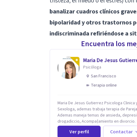
tristeza, el miedo o el estrés) co
banalizar cuadros clínicos grave
bipolaridad y otros trastornos 
indiscriminada refiriéndose a s
Encuentra los mej
Maria De Jesus Gutierr
Psicóloga
San Francisco
Terapia online
Maria De Jesus Gutierrez Psicologa Clinica y
Sexologa, ademas trabaja terapia de Pareja
Ademas maneja temas de ansieda, depresi
drogadiccio, Acompa{amiento en divorcio.
Maneja enfoque Cognitivo Conductual. Con 
Ver perfil
Contactar
años de experiencia, constantemente