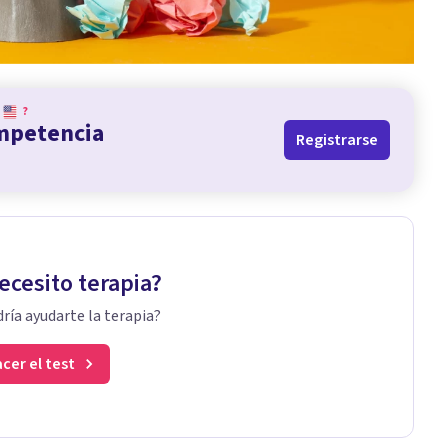
?
ompetencia
Registrarse
ecesito terapia?
ría ayudarte la terapia?
cer el test