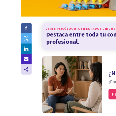
¿ERES PSICÓLOGO/A EN
ESTADOS UNIDOS
Destaca entre toda tu c
profesional.
¿N
¿Pod
Ha