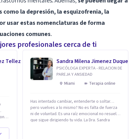
n trastornos mentales. Además,
se pueden llegar a
s como la depresión, la esquizofrenia, la
por usar estas nomenclaturas de forma
ituaciones comunes
.
ores profesionales cerca de ti
ez Tellez
Sandra Milena Jimenez Duque
PSICÓLOGA EXPERTA - RELACION DE
PAREJA Y ANSIEDAD
Miami
Terapia online
Has intentado cambiar, entenderte o soltar…
pero vuelves a lo mismo? No es falta de fuerza
.
ni de voluntad. Es una raíz emocional no resuelta
on,
que sigue dirigiendo tu vida. La Dra. Sandra
Milena Jiménez Duque es psicóloga clínica con
20
más de 10 años de experiencia, reconocida
como una de las profesionales más destacadas