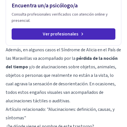
humanos. Te acompaño a encontrar claridad, paz y propósito
Encuentra un/a psicólogo/a
en cada etapa de tu vida.
Consulta profesionales verificados con atención online y
presencial.
Ver profesionales
Además, en algunos casos el Síndrome de Alicia en el País de
las Maravillas va acompañado por la
pérdida de la noción
del tiempo
y/o de alucinaciones sobre objetos, animales,
objetos o personas que realmente no están a la vista, lo
cual agrava la sensación de desorientación. En ocasiones,
todos estos engaños visuales van acompañados de
alucinaciones táctiles o auditivas.
Artículo relacionado: "
Alucinaciones: definición, causas, y
síntomas
"
¿De dónde viene el nombre de este trastorno?