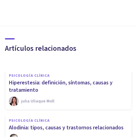
PSICOLOGÍA CLÍNICA
Trastorno esquizotípico de la
personalidad: síntomas,
causas y tratamiento
Artículos relacionados
Oscar Castillero Mimenza
PSICOLOGÍA CLÍNICA
Hiperestesia: definición, síntomas, causas y
tratamiento
​julia Uliaque Moll
PSICOLOGÍA CLÍNICA
PSICOLOGÍA CLÍNICA
​Trastorno Esquizoafectivo:
Alodinia: tipos, causas y trastornos relacionados
causas, síntomas y tratamiento