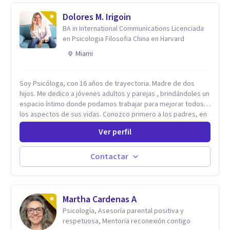
Dolores M. Irigoin
BA in International Communications Licenciada
en Psicologia Filosofia China en Harvard
Miami
Soy Psicóloga, con 16 años de trayectoria. Madre de dos
hijos. Me dedico a jóvenes adultos y parejas , brindándoles un
espacio íntimo donde podamos trabajar para mejorar todos
los aspectos de sus vidas. Conozco primero a los padres, en
el caso de niños u adolescentes, para luego seguir la terapia
Ver perfil
con sus hijos, apuntalándolos en su futuro personal,
universitario y profesional, siempre conteniendo
paralelamente a los padres y brindándoles un espacio de
Contactar
seguridad. Hago terapia de pareja y adultos con método
integrativo. Más información en: intherapy.today
Martha Cardenas A
Psicología, Asesoría parental positiva y
respetuosa, Mentoria reconexión contigo