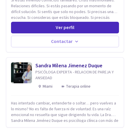
Si estas viviendo conflictos familiares. Crisis matrimoniales.
Relaciones dificiles. Si estás pasando por un momento de
difícil solución. Si sentís que solo no podes. Si precisas una
escucha. Si consideras que estás bloqueado. Si precisás
comprensión. Si no logras definir proyectos, objetivos,
Ver perfil
sueños, deseos. Si pensás que lo que te pasa no es tan
grave, pero podría ayudar. Si estás en adicciones y tu
intención es hacer algo con lo que te está pasando. No dudes
Contactar
en comunicarte a fin de comenzar a resolver la situación que
está generando esa angustia.
Sandra Milena Jimenez Duque
PSICÓLOGA EXPERTA - RELACION DE PAREJA Y
ANSIEDAD
Miami
Terapia online
Has intentado cambiar, entenderte o soltar… pero vuelves a
lo mismo? No es falta de fuerza ni de voluntad. Es una raíz
emocional no resuelta que sigue dirigiendo tu vida. La Dra.
Sandra Milena Jiménez Duque es psicóloga clínica con más de
10 años de experiencia, reconocida como una de las