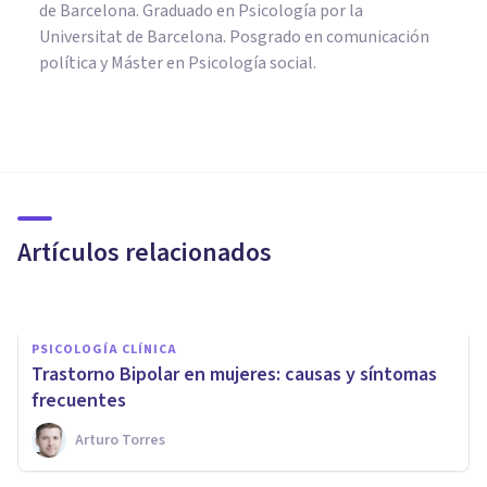
de Barcelona. Graduado en Psicología por la
Universitat de Barcelona. Posgrado en comunicación
política y Máster en Psicología social.
PSICOLOGÍA CLÍNICA
Trastorno Paranoide de la
Personalidad: causas y
síntomas
Artículos relacionados
Bertrand Regader
PSICOLOGÍA CLÍNICA
Trastorno Bipolar en mujeres: causas y síntomas
frecuentes
Arturo Torres
PSICOLOGÍA CLÍNICA
Trastorno de