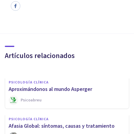
PSICOLOGÍA CLÍNICA
Colpocefalia: qué es, causas,
síntomas y tratamiento
Artículos relacionados
Arturo Torres
PSICOLOGÍA CLÍNICA
Aproximándonos al mundo Asperger
PSICOLOGÍA CLÍNICA
Psicoabreu
​Alexia y agrafia: las
alteraciones del lenguaje
PSICOLOGÍA CLÍNICA
escrito por lesión cerebral
​Afasia Global: síntomas, causas y tratamiento