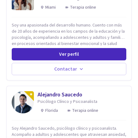
Miami
Terapia online
Soy una apasionada del desarrollo humano. Cuento con más
de 20 años de experiencia en los campos de la educación y la
psicología, acompañando a adolescentes y adultos y familias
en procesos orientados al bienestar emocional y la salud
mental. Mi visión es contribuir, a través de mi trabajo, a que
Ver perfil
las personas accedan a una vida más digna, plena y con
sentido. Considero que esto es posible cuando
desarrollamos una mayor conciencia de nuestro mundo
Contactar
interior y de la manera en que nuestras experiencias influyen
en nuestra forma de sentir, pensar y relacionarnos. Mi misión
es ofrecer un espacio de acompañamiento en salud mental
basado en la comprensión, la compasión y el respeto por el
Alejandro Saucedo
ritmo de cada persona. Integro conocimientos y herramientas
Psicólogo Clínico y Psicoanalista
de la psicología con un enfoque informado en trauma para
Florida
Terapia online
ayudar a mis clientes a comprender sus conflictos internos,
fortalecer sus recursos personales, desarrollar nuevas
estrategias de afrontamiento y avanzar con mayor claridad,
Soy Alejandro Saucedo, psicólogo clínico y psicoanalista.
resiliencia y bienestar. Creo profundamente en la
Acompaño a adultos y adolescentes que atraviesan ansiedad,
autoconciencia como un camino fundamental para la