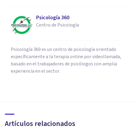
Psicología 360
Centro de Psicología
Psicología 360 es un centro de psicología orientado
específicamente a la terapia online por videollamada,
basado en el trabajadores de psicólogos con amplia
experiencia en el sector.
PSICOLOGÍA CLÍNICA
Los trastornos del sueño en
tiempos de COVID-19: así nos
afectan
Artículos relacionados
Psicobai