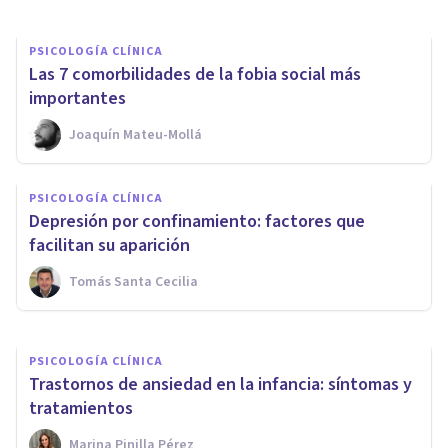
PSICOLOGÍA CLÍNICA
Las 7 comorbilidades de la fobia social más
importantes
Joaquín Mateu-Mollá
ENTREVISTAS
Nacho Coller: 'Creí que al ser
PSICOLOGÍA CLÍNICA
psicólogo controlaría mi
Depresión por confinamiento: factores que
depresión; qué error'
facilitan su aparición
Tomás Santa Cecilia
Psicología Y Mente
PSICOLOGÍA CLÍNICA
Trastornos de ansiedad en la infancia: síntomas y
tratamientos
Marina Pinilla Pérez