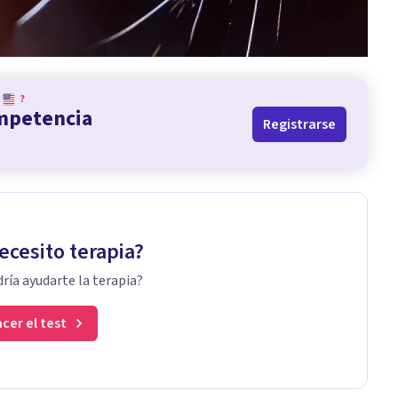
?
ompetencia
Registrarse
ecesito terapia?
ría ayudarte la terapia?
cer el test