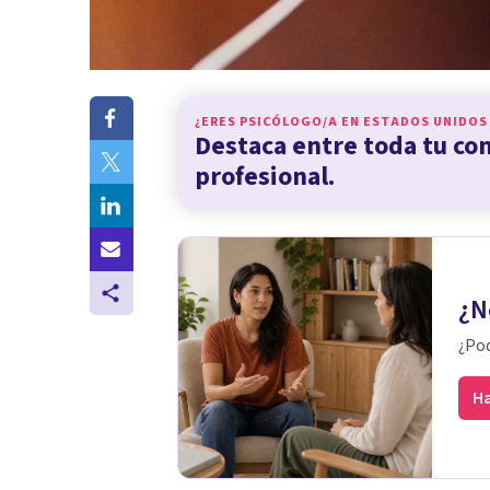
¿ERES PSICÓLOGO/A EN
ESTADOS UNIDOS
Destaca entre toda tu c
profesional.
¿N
¿Pod
Ha