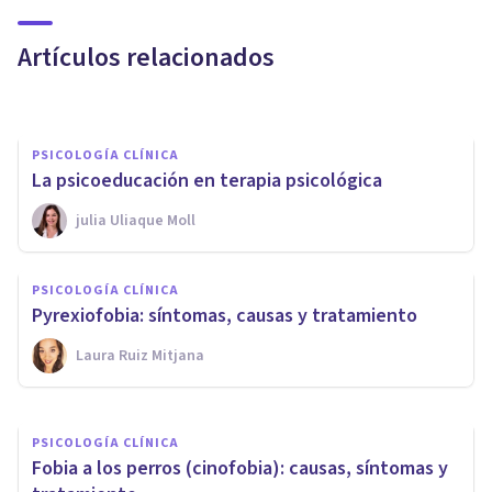
y tratamiento
Artículos relacionados
Psicoabreu
PSICOLOGÍA CLÍNICA
La psicoeducación en terapia psicológica
PSICOLOGÍA CLÍNICA
​julia Uliaque Moll
Cómo ayudar a un familiar o
amigo con problemas de
PSICOLOGÍA CLÍNICA
ansiedad
Pyrexiofobia: síntomas, causas y tratamiento
Laura Ruiz Mitjana
Paloma Rey
PSICOLOGÍA CLÍNICA
Fobia a los perros (cinofobia): causas, síntomas y