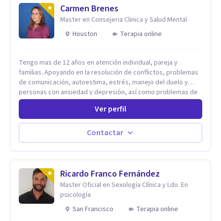
Carmen Brenes
Master en Consejeria Clinica y Salud Mental
Houston
Terapia online
Tengo mas de 12 años en atención individual, pareja y
familias. Apoyando en la resolución de conflictos, problemas
de comunicación, autoestima, estrés, manejo del duelo y
personas con ansiedad y depresión, así como problemas de
conducta y comportamiento. Desarrollo de personas
Ver perfil
maximizando su potencial y elevando su desempeño.
Estableciendo metas a corto y largo plazo, es vital para la
vida de cada uno tener su propia vision.
Contactar
Ricardo Franco Fernández
Master Oficial en Sexología Clínica y Ldo. En
psicología
San Francisco
Terapia online