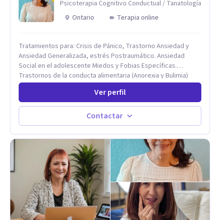
Psicoterapia Cognitivo Conductual / Tanatología
Ontario
Terapia online
Tratamientos para: Crisis de Pánico, Trastorno Ansiedad y
Ansiedad Generalizada, estrés Postraumático. Ansiedad
Social en el adolescente Miedos y Fobias Específicas.
Trastornos de la conducta alimentaria (Anorexia y Bulimia)
Modificación conductas no deseadas. Impulsividad,
Ver perfil
conductas obsesivas, compulsividad. Trastorno obsesivo
compulsivo. Tratamiento Eficaz para la Depresión (AC)
Evaluación, contención e intervención en riesgo Suicida
Contactar
Conductas autolesivas en el adolescente. Problemas con el
consumo de alcohol y sustancias. Tratamiento del Estrés.
Mindfulness. Estimulación temprana, Establecimiento del
vínculo del Apego Seguro. Orientación sexual,
Acompañamiento Tanatológico. Cuidados paliativos en
enfermedades crónicas.