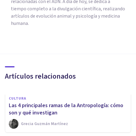
relacionadas con el ADN. A día de hoy, se dedica a
tiempo completo a la divulgación científica, realizando
artículos de evolución animal y psicología y medicina
humana.
CULTURA
¿Qué es la 'hibris' según la
filosofía griega?
Artículos relacionados
Grecia Guzmán Martínez
CULTURA
Las 4 principales ramas de la Antropología: cómo
son y qué investigan
Grecia Guzmán Martínez
CULTURA
Universales culturales: aquello