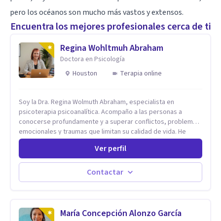
pero los océanos son mucho más vastos y extensos.
Encuentra los mejores profesionales cerca de ti
Regina Wohltmuh Abraham
Doctora en Psicología
Houston
Terapia online
Soy la Dra. Regina Wolmuth Abraham, especialista en
psicoterapia psicoanalítica. Acompaño a las personas a
conocerse profundamente y a superar conflictos, problemas
emocionales y traumas que limitan su calidad de vida. He
trabajado en reconocidas instituciones como el Hospital
Ver perfil
Psiquiátrico San Rafael, Instituto Psiquiátrico MENDAO, San
Bernardino, Hospital Psiquiátrico Infantil y el Centro de
Integración Juvenil. Además, tuve el privilegio de colaborar
Contactar
en comunidades como Olivar del Conde y Xochimilco, lo que
me permitió conocer diversas realidades y necesidades.
María Concepción Alonzo García