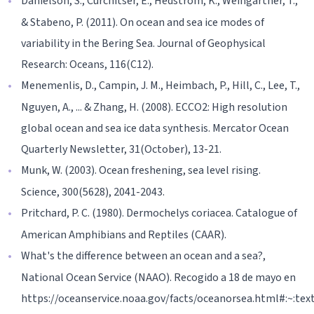
Danielson, S., Curchitser, E., Hedstrom, K., Weingartner, T.,
& Stabeno, P. (2011). On ocean and sea ice modes of
variability in the Bering Sea. Journal of Geophysical
Research: Oceans, 116(C12).
Menemenlis, D., Campin, J. M., Heimbach, P., Hill, C., Lee, T.,
Nguyen, A., ... & Zhang, H. (2008). ECCO2: High resolution
global ocean and sea ice data synthesis. Mercator Ocean
Quarterly Newsletter, 31(October), 13-21.
Munk, W. (2003). Ocean freshening, sea level rising.
Science, 300(5628), 2041-2043.
Pritchard, P. C. (1980). Dermochelys coriacea. Catalogue of
American Amphibians and Reptiles (CAAR).
What's the difference between an ocean and a sea?,
National Ocean Service (NAAO). Recogido a 18 de mayo en
https://oceanservice.noaa.gov/facts/oceanorsea.html#