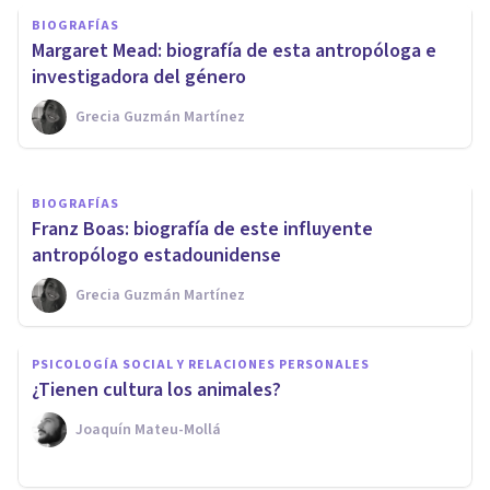
BIOGRAFÍAS
que todas las sociedades
Margaret Mead: biografía de esta antropóloga e
tienen en común
investigadora del género
Grecia Guzmán Martínez
Grecia Guzmán Martínez
BIOGRAFÍAS
Franz Boas: biografía de este influyente
antropólogo estadounidense
Grecia Guzmán Martínez
PSICOLOGÍA SOCIAL Y RELACIONES PERSONALES
¿Tienen cultura los animales?
Joaquín Mateu-Mollá