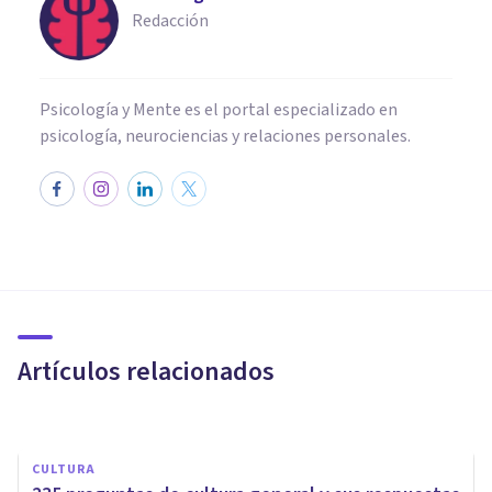
Redacción
Psicología y Mente es el portal especializado en
psicología, neurociencias y relaciones personales.
CULTURA
​Reseña del libro "Pensar
rápido, pensar despacio" de
Daniel Kahneman
Artículos relacionados
Alba Colominas Espinola
CULTURA