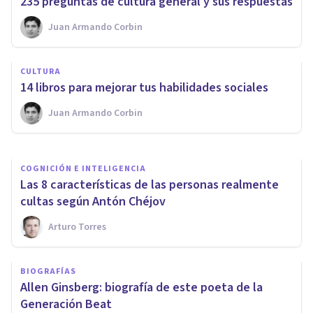
235 preguntas de cultura general y sus respuestas
Juan Armando Corbin
PSICOLOGÍA
5 cosas que no sabías sobre la
CULTURA
inteligencia humana
14 libros para mejorar tus habilidades sociales
Juan Armando Corbin
Sergio Lotauro
COGNICIÓN E INTELIGENCIA
Las 8 características de las personas realmente
cultas según Antón Chéjov
Arturo Torres
BIOGRAFÍAS
Allen Ginsberg: biografía de este poeta de la
Generación Beat