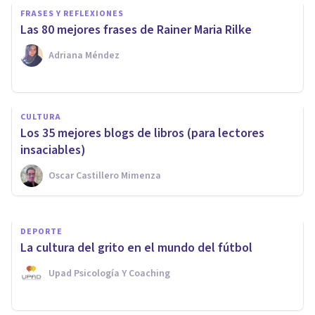
FRASES Y REFLEXIONES
Las 80 mejores frases de Rainer Maria Rilke
Adriana Méndez
CULTURA
CULTURA
14 ensayos recomendados
Los 35 mejores blogs de libros (para lectores
para mentes curiosas
insaciables)
Oscar Castillero Mimenza
Oscar Castillero Mimenza
DEPORTE
La cultura del grito en el mundo del fútbol
Upad Psicología Y Coaching