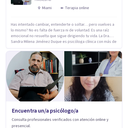
Miami
Terapia online
Has intentado cambiar, entenderte o soltar… pero vuelves a
lo mismo? No es falta de fuerza ni de voluntad. Es una raíz
emocional no resuelta que sigue dirigiendo tu vida. La Dra.
Sandra Milena Jiménez Duque es psicóloga clínica con más de
10 años de experiencia, reconocida como una de las
profesionales más destacadas en el abordaje profundo de la
ansiedad, la baja autoestima, la dependencia emocional y los
conflictos de pareja. Ha trabajado con pacientes en
diferentes países, acompañando procesos complejos. Su
enfoque terapéutico se diferencia por una premisa clara: no
trabaja el síntoma, trabaja la raíz que lo origina. Su
metodología interviene en tres niveles: regulación del
sistema emocional, reprocesamiento de heridas de la
infancia y reestructuración cognitiva profunda, permitiendo
transformar patrones, emociones y decisiones desde su
Encuentra un/a psicólogo/a
origen. Si buscas un proceso superficial, este no es el lugar.
Pero si estás listo(a) para comprender, sanar y transformar la
Consulta profesionales verificados con atención online y
raíz de lo que te ocurre, la Dra. Sandra Milena Jiménez Duque
presencial.
es una de las mejores opciones para acompañarte. Porque