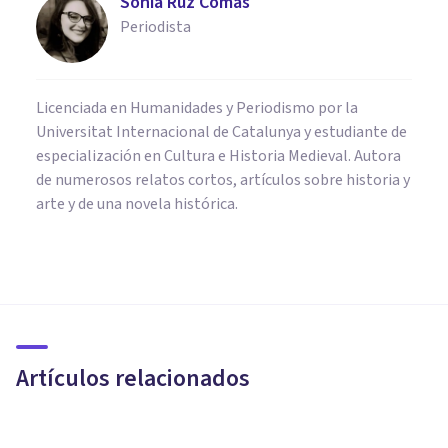
Sonia Ruz Comas
Periodista
Licenciada en Humanidades y Periodismo por la
Universitat Internacional de Catalunya y estudiante de
especialización en Cultura e Historia Medieval. Autora
de numerosos relatos cortos, artículos sobre historia y
arte y de una novela histórica.
CULTURA
Qué es el Posestructuralismo y
cómo afecta a la Psicología
Artículos relacionados
Grecia Guzmán Martínez