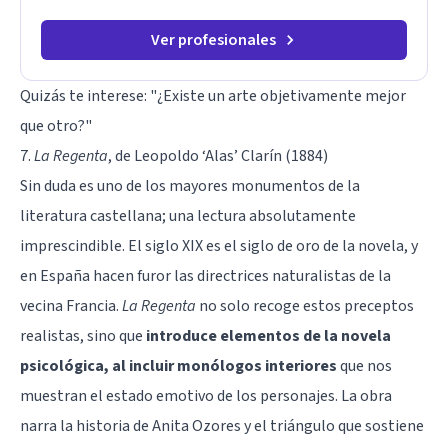
cuando sanas tu mundo interno, cambias tu forma de pensar,
de elegir y de vivir.
Ver profesionales
Quizás te interese:
"¿Existe un arte objetivamente mejor
que otro?"
7.
La Regenta
, de Leopoldo ‘Alas’ Clarín (1884)
Sin duda es uno de los mayores monumentos de la
literatura castellana; una lectura absolutamente
imprescindible. El siglo XIX es el siglo de oro de la novela, y
en España hacen furor las directrices naturalistas de la
vecina Francia.
La Regenta
no solo recoge estos preceptos
realistas, sino que
introduce elementos de la novela
psicológica, al incluir monólogos interiores
que nos
muestran el estado emotivo de los personajes. La obra
narra la historia de Anita Ozores y el triángulo que sostiene