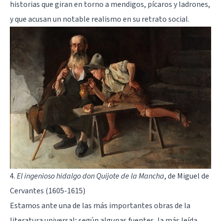
historias que giran en torno a mendigos, pícaros y ladrones,
y que acusan un notable realismo en su retrato social.
4.
El ingenioso hidalgo don Quijote de la Mancha
, de Miguel de
Cervantes (1605-1615)
Estamos ante una de las más importantes obras de la
literatura universal; según algunas fuentes, la más leída