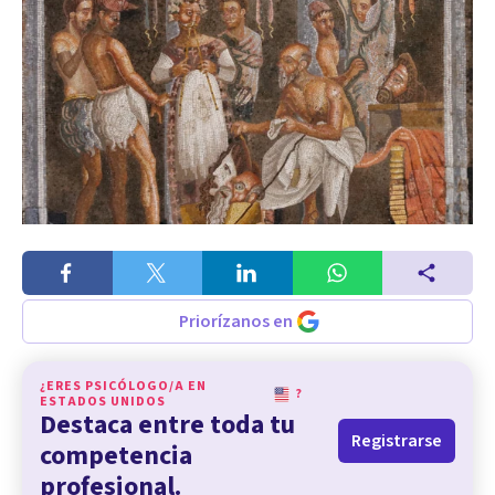
Priorízanos en
¿ERES PSICÓLOGO/A EN
?
ESTADOS UNIDOS
Destaca entre toda tu
Registrarse
competencia
profesional.