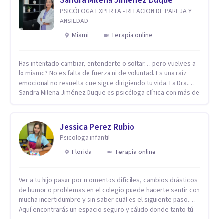
Sandra Milena Jimenez Duque
PSICÓLOGA EXPERTA - RELACION DE PAREJA Y
ANSIEDAD
Miami
Terapia online
Has intentado cambiar, entenderte o soltar… pero vuelves a
lo mismo? No es falta de fuerza ni de voluntad. Es una raíz
emocional no resuelta que sigue dirigiendo tu vida. La Dra.
Sandra Milena Jiménez Duque es psicóloga clínica con más de
10 años de experiencia, reconocida como una de las
profesionales más destacadas en el abordaje profundo de la
ansiedad, la baja autoestima, la dependencia emocional y los
Jessica Perez Rubio
conflictos de pareja. Ha trabajado con pacientes en
Psicologa infantil
diferentes países, acompañando procesos complejos. Su
enfoque terapéutico se diferencia por una premisa clara: no
Florida
Terapia online
trabaja el síntoma, trabaja la raíz que lo origina. Su
metodología interviene en tres niveles: regulación del
Ver a tu hijo pasar por momentos difíciles, cambios drásticos
sistema emocional, reprocesamiento de heridas de la
de humor o problemas en el colegio puede hacerte sentir con
infancia y reestructuración cognitiva profunda, permitiendo
mucha incertidumbre y sin saber cuál es el siguiente paso.
transformar patrones, emociones y decisiones desde su
Aquí encontrarás un espacio seguro y cálido donde tanto tú
origen. Si buscas un proceso superficial, este no es el lugar.