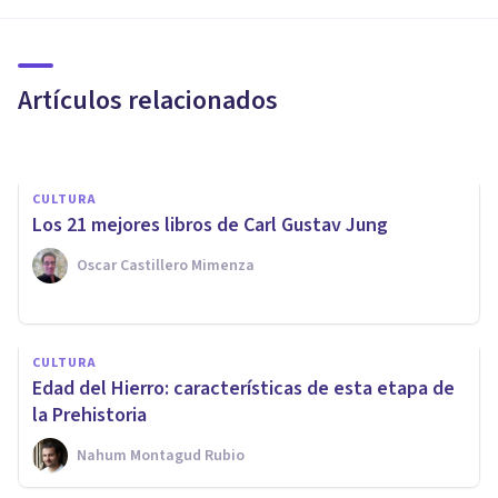
Perú más importantes
(explicados)
Artículos relacionados
Nahum Montagud Rubio
CULTURA
​Los 21 mejores libros de Carl Gustav Jung
Oscar Castillero Mimenza
CULTURA
CULTURA
¿Qué es un Movimiento
Edad del Hierro: características de esta etapa de
Artístico?
la Prehistoria
Nahum Montagud Rubio
Sonia Ruz Comas