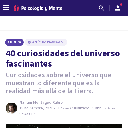
Cultura
Artículo revisado
40 curiosidades del universo
fascinantes
Curiosidades sobre el universo que
muestran lo diferente que es la
realidad más allá de la Tierra.
Nahum Montagud Rubio
18 noviembre, 2021 - 21:47
— Actualizado
19 abril, 2026 -
05:47
CEST