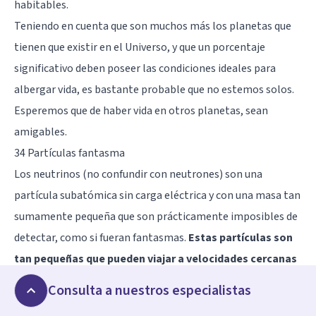
habitables.
Teniendo en cuenta que son muchos más los planetas que
tienen que existir en el Universo, y que un porcentaje
significativo deben poseer las condiciones ideales para
albergar vida, es bastante probable que no estemos solos.
Esperemos que de haber vida en otros planetas, sean
amigables.
34 Partículas fantasma
Los neutrinos (no confundir con neutrones) son una
partícula subatómica sin carga eléctrica y con una masa tan
sumamente pequeña que son prácticamente imposibles de
detectar, como si fueran fantasmas.
Estas partículas son
tan pequeñas que pueden viajar a velocidades cercanas
a las de la luz
, y pese a que cerca de 68 millones de
Consulta a nuestros especialistas
neutrinos atraviesan cada centímetro cuadrado de nuestro