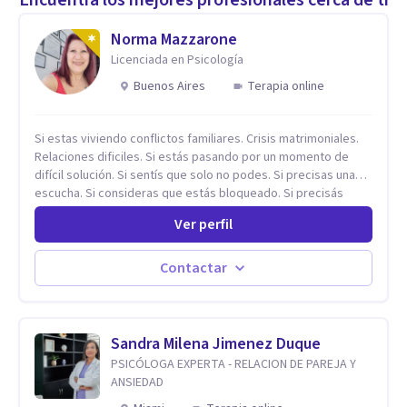
Norma Mazzarone
Licenciada en Psicología
Buenos Aires
Terapia online
Si estas viviendo conflictos familiares. Crisis matrimoniales.
Relaciones dificiles. Si estás pasando por un momento de
difícil solución. Si sentís que solo no podes. Si precisas una
escucha. Si consideras que estás bloqueado. Si precisás
comprensión. Si no logras definir proyectos, objetivos,
Ver perfil
sueños, deseos. Si pensás que lo que te pasa no es tan
grave, pero podría ayudar. Si estás en adicciones y tu
intención es hacer algo con lo que te está pasando. No dudes
Contactar
en comunicarte a fin de comenzar a resolver la situación que
está generando esa angustia.
Sandra Milena Jimenez Duque
PSICÓLOGA EXPERTA - RELACION DE PAREJA Y
ANSIEDAD