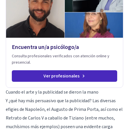
conflictos de pareja. Ha trabajado con pacientes en
diferentes países, acompañando procesos complejos. Su
enfoque terapéutico se diferencia por una premisa clara: no
trabaja el síntoma, trabaja la raíz que lo origina. Su
metodología interviene en tres niveles: regulación del
sistema emocional, reprocesamiento de heridas de la
infancia y reestructuración cognitiva profunda, permitiendo
transformar patrones, emociones y decisiones desde su
Encuentra un/a psicólogo/a
origen. Si buscas un proceso superficial, este no es el lugar.
Pero si estás listo(a) para comprender, sanar y transformar la
Consulta profesionales verificados con atención online y
raíz de lo que te ocurre, la Dra. Sandra Milena Jiménez Duque
presencial.
es una de las mejores opciones para acompañarte. Porque
cuando sanas tu mundo interno, cambias tu forma de pensar,
de elegir y de vivir.
Ver profesionales
Cuando el arte y la publicidad se dieron la mano
Y ¿qué hay más persuasivo que la publicidad? Las diversas
efigies de Napoleón, el Augusto de Prima Porta, así como el
Retrato de Carlos V a caballo de Tiziano (entre muchos,
muchísimos más ejemplos) poseen una evidente carga