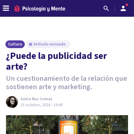
Cultura
Artículo revisado
¿Puede la publicidad ser
arte?
Un cuestionamiento de la relación que
sostienen arte y marketing.
Sonia Ruz Comas
15 octubre, 2024 - 19:40