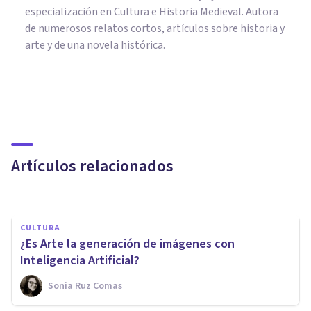
especialización en Cultura e Historia Medieval. Autora
de numerosos relatos cortos, artículos sobre historia y
arte y de una novela histórica.
CULTURA
Cartelismo en la “Belle
Époque”: características y
autores más importantes
Artículos relacionados
Sonia Ruz Comas
CULTURA
¿Es Arte la generación de imágenes con
Inteligencia Artificial?
Sonia Ruz Comas