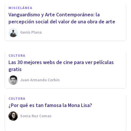
CULTURA
MISCELÁNEA
Las 5 diferencias entre
Vanguardismo y Arte Contemporáneo: la
publicidad y propaganda
percepción social del valor de una obra de arte
Genís Plana
Oscar Castillero Mimenza
CULTURA
Las 30 mejores webs de cine para ver películas
gratis
Juan Armando Corbin
CULTURA
¿Por qué es tan famosa la Mona Lisa?
Sonia Ruz Comas