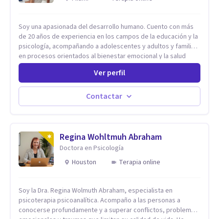
Soy una apasionada del desarrollo humano. Cuento con más
de 20 años de experiencia en los campos de la educación y la
psicología, acompañando a adolescentes y adultos y familias
en procesos orientados al bienestar emocional y la salud
mental. Mi visión es contribuir, a través de mi trabajo, a que
Ver perfil
las personas accedan a una vida más digna, plena y con
sentido. Considero que esto es posible cuando
desarrollamos una mayor conciencia de nuestro mundo
Contactar
interior y de la manera en que nuestras experiencias influyen
en nuestra forma de sentir, pensar y relacionarnos. Mi misión
es ofrecer un espacio de acompañamiento en salud mental
basado en la comprensión, la compasión y el respeto por el
Regina Wohltmuh Abraham
ritmo de cada persona. Integro conocimientos y herramientas
Doctora en Psicología
de la psicología con un enfoque informado en trauma para
Houston
Terapia online
ayudar a mis clientes a comprender sus conflictos internos,
fortalecer sus recursos personales, desarrollar nuevas
estrategias de afrontamiento y avanzar con mayor claridad,
Soy la Dra. Regina Wolmuth Abraham, especialista en
resiliencia y bienestar. Creo profundamente en la
psicoterapia psicoanalítica. Acompaño a las personas a
autoconciencia como un camino fundamental para la
conocerse profundamente y a superar conflictos, problemas
transformación personal y para construir una vida más