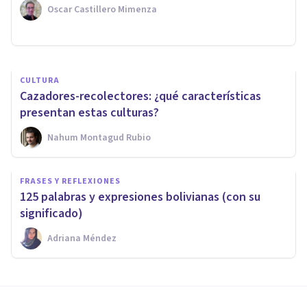
agricultura?
Oscar Castillero Mimenza
Nahum Montagud Rubio
CULTURA
Cazadores-recolectores: ¿qué características
presentan estas culturas?
Nahum Montagud Rubio
FRASES Y REFLEXIONES
125 palabras y expresiones bolivianas (con su
significado)
Adriana Méndez