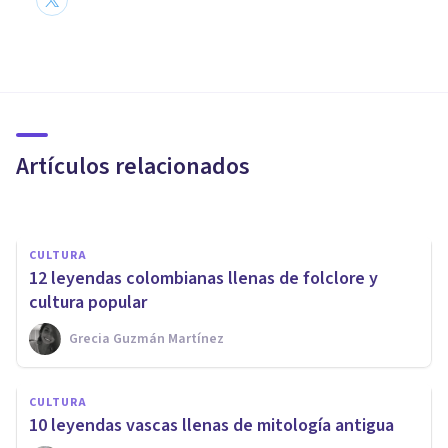
CULTURA
Orientalismo: qué es, y cómo
facilitó dominar un continente
Artículos relacionados
Izzat Haykal
CULTURA
12 leyendas colombianas llenas de folclore y
cultura popular
Grecia Guzmán Martínez
CULTURA
CULTURA
¿Cuáles son los orígenes de la
10 leyendas vascas llenas de mitología antigua