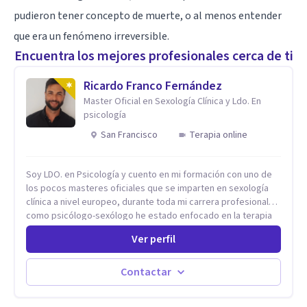
pudieron tener concepto de muerte, o al menos entender
que era un fenómeno irreversible.
Encuentra los mejores profesionales cerca de ti
Ricardo Franco Fernández
Master Oficial en Sexología Clínica y Ldo. En
psicología
San Francisco
Terapia online
Soy LDO. en Psicología y cuento en mi formación con uno de
los pocos masteres oficiales que se imparten en sexología
clínica a nivel europeo, durante toda mi carrera profesional
como psicólogo-sexólogo he estado enfocado en la terapia
sexual desde una perspectiva multidisciplinar BIO-PSICO-
Ver perfil
SOCIAL ya que aunque las bases de mi trabajo son
psicológicas, si no se tienen en consideración otros factores
la terapia puede no funcionar al tener una visión demasiado
Contactar
simplista, excluyendo de antemano otros factores que
pueden influir. Mi intención es ayudar para conseguir una