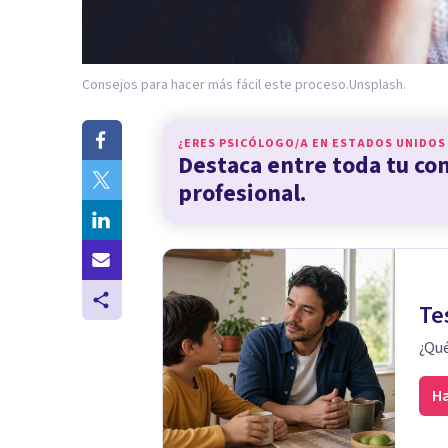
Consejos para hacer más fácil este proceso.
Unsplash.
¿ERES PSICÓLOGO/A EN
ESTADOS UNIDOS
Destaca entre toda tu c
profesional.
Te
¿Qué
Ha