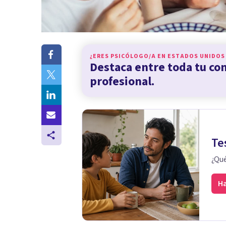
¿ERES PSICÓLOGO/A EN
ESTADOS UNIDOS
Destaca entre toda tu c
profesional.
Te
¿Qué
Ha