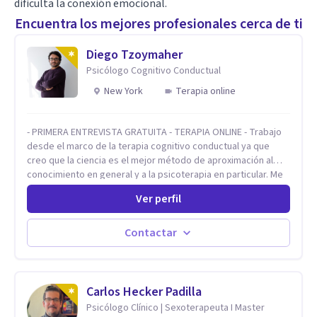
dificulta la conexión emocional.
Encuentra los mejores profesionales cerca de ti
Diego Tzoymaher
Psicólogo Cognitivo Conductual
New York
Terapia online
- PRIMERA ENTREVISTA GRATUITA - TERAPIA ONLINE - Trabajo
desde el marco de la terapia cognitivo conductual ya que
creo que la ciencia es el mejor método de aproximación al
conocimiento en general y a la psicoterapia en particular. Me
interesan los procesos de cambio conductual por los que una
Ver perfil
persona pueda alcanzar sus objetivos, transitando,
aceptando y modificando sus patrones cognitivos y
emocionales. Abordo patologías específicas como trastornos
Contactar
de ansiedad y del ánimo, y también crisis vitales y procesos
de crecimiento personal.
Carlos Hecker Padilla
Psicólogo Clínico | Sexoterapeuta I Master