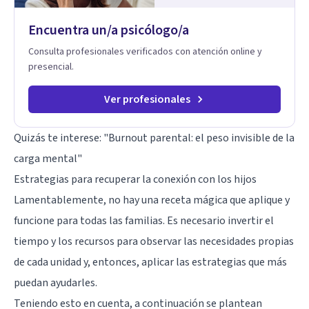
Trabajo con objetivos claros y realistas, sin fórmulas rígidas:
combinamos profundidad emocional con una mirada práctica
Encuentra un/a psicólogo/a
sobre tu vida diaria.
Consulta profesionales verificados con atención online y
presencial.
Ver profesionales
Quizás te interese:
"Burnout parental: el peso invisible de la
carga mental"
Estrategias para recuperar la conexión con los hijos
Lamentablemente, no hay una receta mágica que aplique y
funcione para todas las familias. Es necesario invertir el
tiempo y los recursos para observar las necesidades propias
de cada unidad y, entonces, aplicar las estrategias que más
puedan ayudarles.
Teniendo esto en cuenta, a continuación se plantean