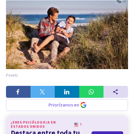
Pexels
Priorízanos en
¿ERES PSICÓLOGO/A EN
?
ESTADOS UNIDOS
Destaca entre toda tu