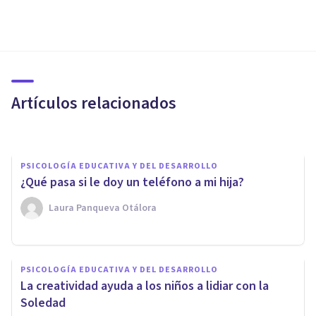
PSICOLOGÍA EDUCATIVA Y DEL DESARROLLO
¿Quieres que tu hijo te cuente
sus problemas? No le des el
móvil mientras come
Artículos relacionados
Gisela Rodríguez
PSICOLOGÍA EDUCATIVA Y DEL DESARROLLO
¿Qué pasa si le doy un teléfono a mi hija?
Laura Panqueva Otálora
PSICOLOGÍA EDUCATIVA Y DEL DESARROLLO
Los peligros de la Crianza
PSICOLOGÍA EDUCATIVA Y DEL DESARROLLO
'Tercerizada': ¿quién está
La creatividad ayuda a los niños a lidiar con la
criando realmente a nuestros
Soledad