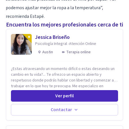
podemos ajustar mejor la ropa a la temperatura”,
recomienda Estapé.
Encuentra los mejores profesionales cerca de ti
Jessica Briseño
Psicología Integral -Atención Online
Austin
Terapia online
¿Estas atravesando un momento difícil o estas deseando un
cambio en tu vida?... Te ofrezco un espacio abierto y
respetuoso donde podrás hablar con libertad y comenzar a
trabajar en lo que hoy te preocupa. Me especializo en
Trastornos de Ansiedad y a lo largo de mi experiencia
Ver perfil
profesional he acompañado a muchas Familias y Parejas con
distintas problemáticas como el manejo del estrés,
Autoestima, Gestión de la Ira, Depresión, Retos en la Crianza,
Contactar
Codependencia, Celos, entre otros. Cuento con más de 12
años de experiencia en el área de la Salud mental y he
trabajado en distintos contextos clínicos con niños,