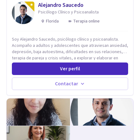
Adolescentes y Adultos
Alejandro Saucedo
Psicólogo Clínico y Psicoanalista
Florida
Terapia online
Soy Alejandro Saucedo, psicólogo clínico y psicoanalista.
Acompaño a adultos y adolescentes que atraviesan ansiedad,
depresión, baja autoestima, dificultades en sus relaciones,
terapia de pareja y crisis vitales, a explorar y elaborar en
profundidad los conflictos internos que generan malestar en
Ver perfil
su presente. A través del proceso psicoanalítico de
autoconocimiento y análisis, es posible acceder a las
historias personales, elaborar las experiencias del pasado y
Contactar
resignificarlas, liberando su influencia para construir un futuro
con mayor libertad y autenticidad. La terapia psicoanalítica
crea un espacio de verbalización libre y sin filtros. A través de
esta conversación abierta y del trabajo analítico conjunto, se
exploran las vivencias que aún condicionan el presente, se les
otorga un nuevo sentido y se transforma su impacto
emocional. De esta forma, los pacientes logran mayor
claridad sobre sí mismos, reducen significativamente su
sufrimiento y alcanzan cambios profundos y duraderos en su