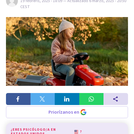
19 febrero, 2025 - 18:09
— Actualizado
6 marzo, 2025 - 20:50
CEST
Priorízanos en
¿ERES PSICÓLOGO/A EN
?
ESTADOS UNIDOS