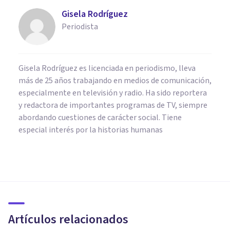
Gisela Rodríguez
Periodista
Gisela Rodríguez es licenciada en periodismo, lleva
más de 25 años trabajando en medios de comunicación,
especialmente en televisión y radio. Ha sido reportera
y redactora de importantes programas de TV, siempre
abordando cuestiones de carácter social. Tiene
especial interés por la historias humanas
PSICOLOGÍA EDUCATIVA Y DEL DESARROLLO
¿Tienen los Bebés Creencias
Morales?
Artículos relacionados
Javi Soriano