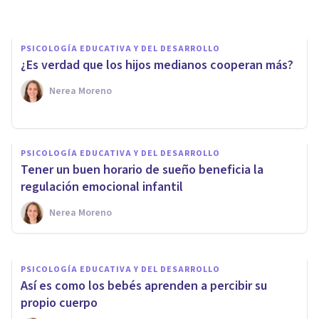
PSICOLOGÍA EDUCATIVA Y DEL DESARROLLO
¿Es verdad que los hijos medianos cooperan más?
Nerea Moreno
PSICOLOGÍA EDUCATIVA Y DEL DESARROLLO
PSICOLOGÍA EDUCATIVA Y DEL DESARROLLO
No, una infancia difícil no hace
Tener un buen horario de sueño beneficia la
madurar antes a los niños
regulación emocional infantil
Nerea Moreno
Nerea Moreno
PSICOLOGÍA EDUCATIVA Y DEL DESARROLLO
Así es como los bebés aprenden a percibir su
propio cuerpo