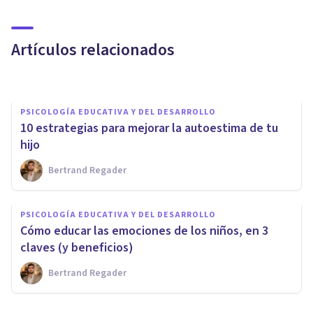
inteligencia emocional a tu
hijo
Artículos relacionados
Jonathan García-Allen
PSICOLOGÍA EDUCATIVA Y DEL DESARROLLO
10 estrategias para mejorar la autoestima de tu
hijo
Bertrand Regader
PSICOLOGÍA EDUCATIVA Y DEL DESARROLLO
Trastorno de oposición
PSICOLOGÍA EDUCATIVA Y DEL DESARROLLO
desafiante (TOD) en niños:
Cómo educar las emociones de los niños, en 3
causas y síntomas
claves (y beneficios)
Bertrand Regader
Bertrand Regader