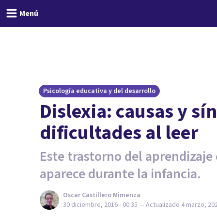
Menú
Psicología educativa y del desarrollo
Dislexia: causas y sí
dificultades al leer
Este trastorno del aprendizaje 
aparece durante la infancia.
Oscar Castillero Mimenza
30 diciembre, 2016 - 00:35
— Actualizado
4 marzo, 202